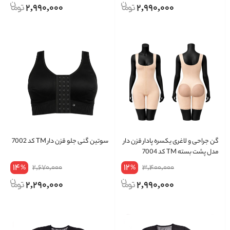
2,990,000
2,990,000
گن جراحی و لاغری یکسره پادار قزن دار
سوتین گنی جلو قزن دار TM کد 7002
مدل پشت بسته TM کد 7004
14
12
2,670,000
3,400,000
%
%
2,290,000
2,990,000