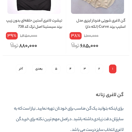
گن لاغری شورتی فنردار لیزری مدل
تیشرت لاغری آستین حلقه‌ای بدون زیپ
اسلیپ برند Curve (لکه دار)
برند سیستینا اصل ترک کد 738
39
38
1,450,000
1,100,000
%
%
880,000
685,000
1
2
3
4
5
بعدی
آخر
گن لاغری زنانه
برای اینکه بتوانید یک گن مناسب برای خودتان تهیه نمایید , نیاز است که به
سایزتان دقت زیادی داشته باشید . در اصل مهم ترین نکته برای خرید گن
لاغری انتخاب سایز درست می باشد .