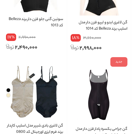
سوتین گنی جلو قزن دار برند Belleza
گن لاغری ابدو و لیپو قزن دار مدل
کد 1013
اسلیپ برند Belleza کد 1014
17
2,990,000
18
%
3,660,000
%
2,490,000
2,998,000
جدید
گن لاغری بادی شیپر مدل اسلیپ کاپدار
گن جراحی یکسره پادار قزن دار مدل
برند فرم‌ ایزی اورجینال کد 0800