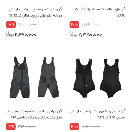
گن بازو و بالابرنده سینه برند آرتان کد
گن بادی شیپر اسلیپ سوتین دار مدل
3300
دولایه جلو قزن دار برند آرتان کد 3012
18
16
3,200,000
2,790,000
%
%
2,640,000
2,350,000
گن جراحی و لاغری یکسره قزن دار مدل
گن جراحی و لاغری یکسره پادار قزن دار
اسلیپ TM کد 7011
مدل پشت باز لیفت کننده باسن TM
کد 7003
12
12
3,400,000
3,400,000
%
%