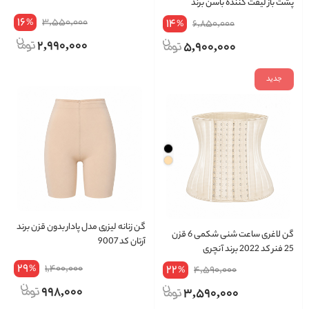
پشت باز لیفت کننده باسن برند
Belleza کد 1011
16
3,550,000
14
%
6,850,000
%
2,990,000
5,900,000
جدید
گن زنانه لیزری مدل پادار بدون قزن برند
گن لاغری ساعت شنی شکمی 6 قزن
آرتان کد 9007
25 فنر کد 2022 برند آنچری
29
1,400,000
22
%
4,590,000
%
998,000
3,590,000