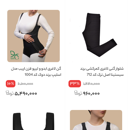
شلوار گنی لاغری کمرکشی برند
گن لاغری ابدو و لیپو قزن اریب مدل
سیستینا اصل ترک کد 712
اسلیپ برند دوک کد 1004
10
33
6,100,000
1,440,000
%
%
5,490,000
960,000