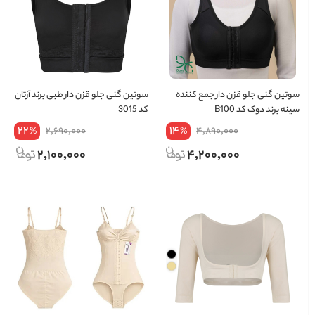
سوتین گنی جلو قزن دار جمع کننده
سوتین گنی جلو قزن دار طبی برند آرتان
سینه برند دوک کد B100
کد 3015
22
14
2,690,000
4,890,000
%
%
2,100,000
4,200,000