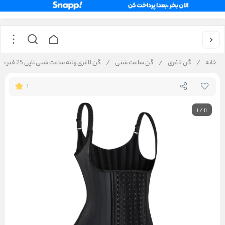
خانه
/
گن لاغری
/
گن ساعت شنی
/
گن لاغری زنانه ساعت شنی تاپی 25 فنر 6 قزن برند آنچری اصل کد 2025
1
1
/
11