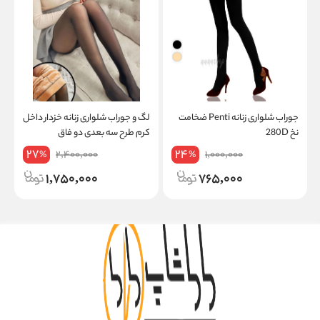
جوراب شلواری زنانه Penti ضخامت
لگ و جوراب شلواری زنانه خزدار داخل
ل
نخ 280D
کرم طرح سه بعدی دو فاق
ض
27
24
2,400,000
1,000,000
%
%
1,750,000
765,000