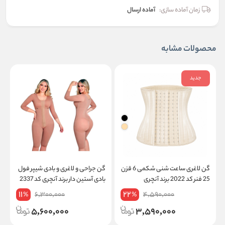
زمان آماده سازی:
آماده ارسال
محصولات مشابه
جدید
گن لاغری ساعت شنی شکمی 6 قزن
گن جراحی و لاغری و بادی شیپر فول
گ
25 فنر کد 2022 برند آنچری
بادی آستین دار برند آنچری کد 2337
ز
11
22
6,300,000
4,590,000
%
%
5,600,000
3,590,000