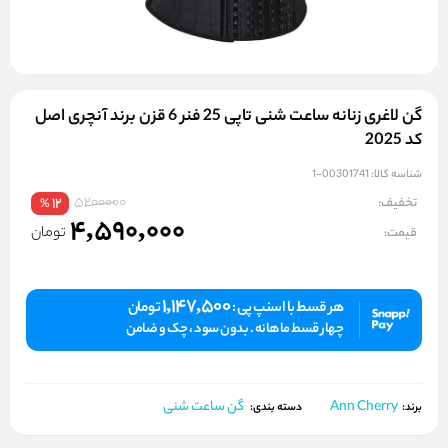
گن لاغری زنانه ساعت شنی تاپی 25 فنر 6 قزن برند آنچری اصل
کد 2025
شناسه کالا:
00301741-1
5200000
تخفیف:
12
%
4,590,000
تومان
قیمت:
1,147,500
هر قسط با اسنپ پی :
تومان
چهار قسط ماهانه . بدون سود ، چک و ضامن
Ann Cherry
گن ساعت شنی
برند:
دسته بندی: