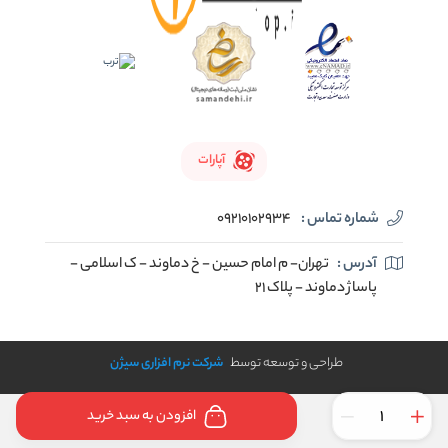
آپارات
شماره تماس :
09210102934
آدرس :
تهران- م امام حسین - خ دماوند - ک اسلامی -
پاساژ دماوند - پلاک 21
طراحی و توسعه توسط
شرکت نرم افزاری سیژن
افزودن به سبد خرید