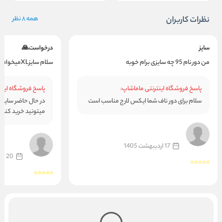
نظرات کاربران
همه 8 نظر
سایز
درخواست🙏
من دور نام 95 چه سایزی برام خوبه
سلام سایزXLمیخوام موجود نمیکنید
پاسخ فروشگاه اینترنتی ماماشاپ:
پاسخ فروشگاه اینت
سلام برای دور ناف شما ایکس لارج مناسب است
در حال حاضر سایز 
میتونید خرید کنید
17 اردیبهشت 1405
20 فروردین 1405