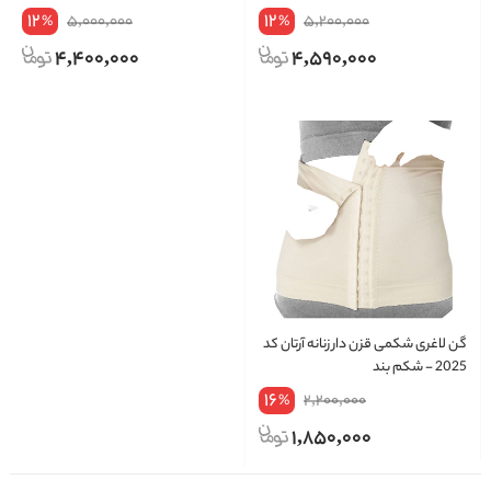
تعویض و ارسال پست رایگان
12
12
5,000,000
5,200,000
%
%
4,400,000
4,590,000
گن لاغری شکمی قزن دار زنانه آرتان کد
2025 - شکم بند
16
2,200,000
%
1,850,000