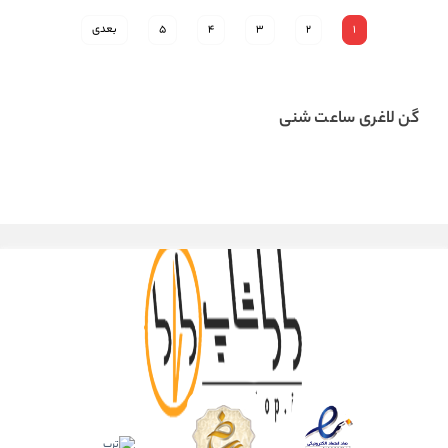
1
2
3
4
5
بعدی
گن لاغری ساعت شنی