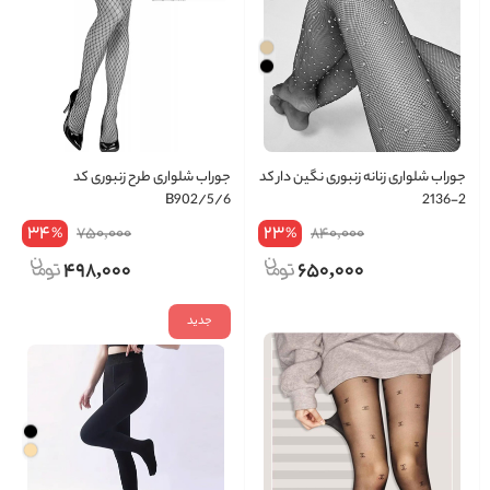
جوراب شلواری زنانه زنبوری نگین دار کد
جوراب شلواری طرح زنبوری کد
B902/5/6
2-2136
34
23
750,000
840,000
%
%
498,000
650,000
جدید