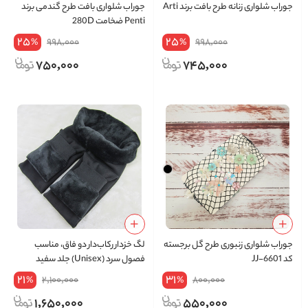
جوراب شلواری زنانه طرح بافت برند Arti
جوراب شلواری بافت طرح گندمی برند
Penti ضخامت 280D
25
25
998,000
998,000
%
%
750,000
745,000
جوراب شلواری زنبوری طرح گل برجسته
لگ خزدار رکاب‌دار دو فاق، مناسب
کد JJ-6601
فصول سرد (Unisex) جلد سفید
21
31
2,100,000
800,000
%
%
1,650,000
550,000