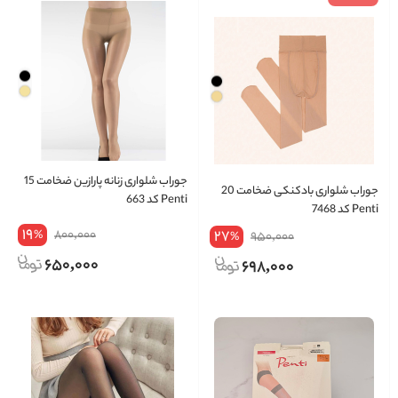
جوراب شلواری زنانه پارازین ضخامت 15
جوراب شلواری بادکنکی ضخامت 20
Penti کد 663
Penti کد 7468
19
800,000
27
%
950,000
%
650,000
698,000