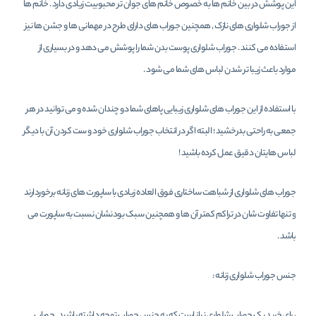
این پوشش در بین خانم ها به خصوص خانم های جوان تر محبوبیت زیادی دارد . خانم ها
از جوراب شلواری های نازک , همچنین جوراب های دارای طرح در مهمانی ها و جشن ها نیز
استفاده می کنند . جوراب شلواری پوست بدن شما را پوشش می دهد و در بسیاری از
موارد باعث زیبا تر شدن لباس های شما می شود .
با استفاده از این جوراب های شلواری زیبایی پاهای شما دو چندان شده و می توانید در هر
جمعی به راحتی بدرخشید ؛ البته اگر در انتخاب جوراب شلواری خود و ست کردن آن با دیگر
لباس هایتان دقیق عمل کرده باشید !
جوراب های شلواری از شباهت ساختاری فوق العاده زیادی با ساپورت های زنانه برخوردارند
و تنها تفاوت شان در تراکم کمتر آن ها و همچنین سبک بودنشان نسبت به ساپورت می
باشد .
جنس جوراب شلواری زنانه :
برای خرید یک جوراب شلواری نیاز است که به جنس جوراب توجه داشته باشید . جوراب