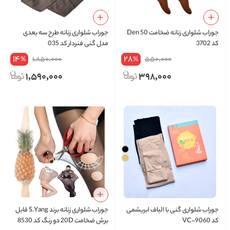
جوراب شلواری زنانه ضخامت 50 Den
جوراب شلواری زنانه طرح سه بعدی
کد 3702
مدل گنی فنردار کد 035
14
28
1,850,000
550,000
%
%
1,590,000
398,000
جوراب شلواری گنی با الیاف ابریشمی
جوراب شلواری زنانه برند S.Yang قابل
کد VC-9060
برش ضخامت 20D دو رنگ کد 8530