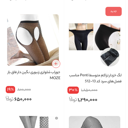
جدید
جوراب شلواری زنبوری نگین دار فاق باز
لگ خزدار تراکم متوسط Penti مناسب
MOZE
فصل‌های سرد کد 13-512
19
800,000
30
%
1,850,000
%
650,000
1,290,000