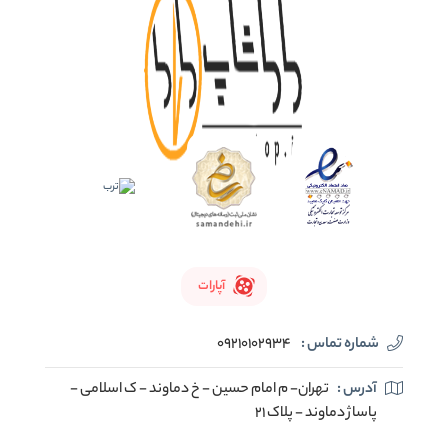
آپارات
شماره تماس :
09210102934
آدرس :
تهران- م امام حسین - خ دماوند - ک اسلامی -
پاساژ دماوند - پلاک 21