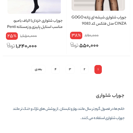
جوراب شلواری شیشه ای زنانه GOGO
جوراب‌ شلواری خزدار با الیاف بامبو،
CINZA مدل فلکس کد 9083
مناسب استایل پاییزی و زمستانه Penti
38
25
890,000
%
1,650,000
%
550,000
1,240,000
1
2
3
4
بعدی
جوراب شلواری
خانم ها در فصول گرم تر سال مانند بهار و تابستان , از پوشش های نازک و خنک تر مانند
جوراب شلواری استفاده می کنند .