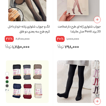
جوراب شلواری ژله ای طرح دار ضخامت
لگ و جوراب شلواری زنانه خزدار داخل
20 برند Penti مدل ماتیلدا
کرم طرح سه بعدی دو فاق
27
20
2,400,000
1,000,000
%
%
1,750,000
798,000
+ 3