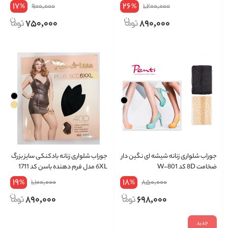
17
26
900,000
1,200,000
%
%
750,000
890,000
جوراب شلواری زنانه شیشه ای نگین دار
جوراب شلواری زنانه بادکنکی سایز بزرگ
ضخامت 8D کد W-801
6XL مدل فرم دهنده باسن کد 1711
19
18
1,100,000
850,000
%
%
890,000
698,000
جدید