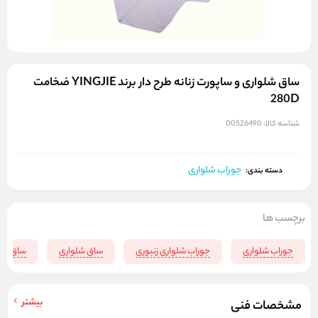
ساق شلواری و ساپورت زنانه طرح دار برند YINGJIE ضخامت
280D
شناسه کالا:
00526490
جوراب شلواری
دسته بندی:
برچسب ها
جوراب شلواری
جوراب شلواری زنبوری
ساق شلواری
ساق شلو
بیشتر
مشخصات فنی