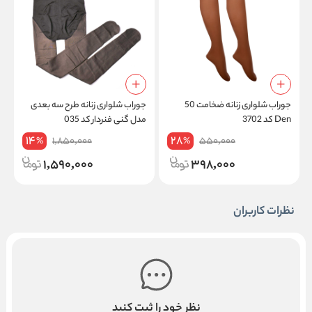
جوراب شلواری زنانه ضخامت 50
جوراب شلواری زنانه طرح سه بعدی
ج
Den کد 3702
مدل گنی فنردار کد 035
ا
14
28
1,850,000
550,000
%
%
1,590,000
398,000
نظرات کاربران
نظر خود را ثبت کنید