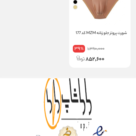
شورت پروتز جلو زنانه MZM کد 177
39
1,390,000
%
852,600