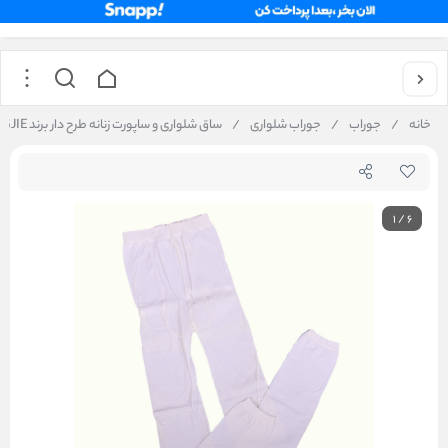
خانه
/
جوراب
/
جوراب شلواری
/
ساق شلواری و ساپورت زنانه طرح دار برند YINGJIE ضخامت 280D
1
/
6