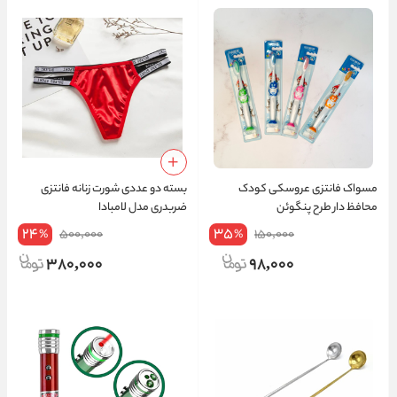
مسواک فانتزی عروسکی کودک
بسته دو عددی شورت زنانه فانتزی
محافظ دار طرح پنگوئن
ضربدری مدل لامبادا
24
35
500,000
150,000
%
%
380,000
98,000