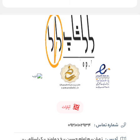
آپارات
شماره تماس :
09210102934
آدرس :
تهران- م امام حسین - خ دماوند - ک اسلامی -