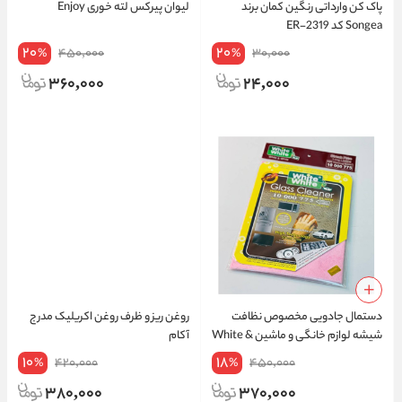
پاک کن وارداتی رنگین کمان برند
لیوان پیرکس لته خوری Enjoy
Songea کد ER-2319
20
20
450,000
30,000
%
%
360,000
24,000
دستمال جادویی مخصوص نظافت
روغن ریز و ظرف روغن اکریلیک مدرج
شیشه لوازم خانگی و ماشین White &
آکام
White اورجینال
10
18
420,000
450,000
%
%
380,000
370,000