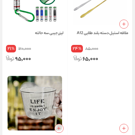
ملاقه استیل دسته بلند طلایی A12
لیزر جیبی سه حالته
21
24
120,000
85,000
%
%
95,000
65,000