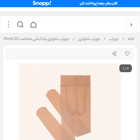
خانه
/
جوراب
/
جوراب شلواری
/
جوراب شلواری بادکنکی ضخامت 20 Penti کد 7468
1
/
2