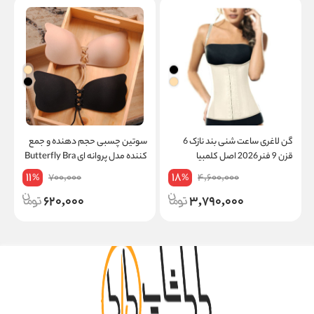
گن لاغری ساعت شنی بند نازک 6
سوتین چسبی حجم دهنده و جمع
گ
قزن 9 فنر 2026 اصل کلمبیا
کننده مدل پروانه ای Butterfly Bra
ف
AnnChery
ا
11
18
700,000
4,600,000
%
%
620,000
3,790,000