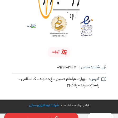
آپارات
شماره تماس :
09210102934
آدرس :
تهران- م امام حسین - خ دماوند - ک اسلامی -
پاساژ دماوند - پلاک 21
طراحی و توسعه توسط
شرکت نرم افزاری سیژن