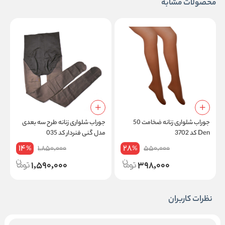
محصولات مشابه
جوراب شلواری زنانه ضخامت 50
جوراب شلواری زنانه طرح سه بعدی
ج
Den کد 3702
مدل گنی فنردار کد 035
ا
14
28
1,850,000
550,000
%
%
1,590,000
398,000
نظرات کاربران