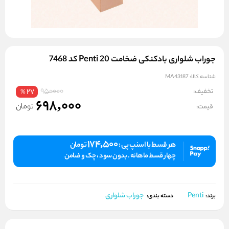
جوراب شلواری بادکنکی ضخامت 20 Penti کد 7468
شناسه کالا:
MA43187
950000
تخفیف:
27
%
698,000
تومان
قیمت:
174,500
هر قسط با اسنپ پی :
تومان
چهار قسط ماهانه . بدون سود ، چک و ضامن
Penti
جوراب شلواری
برند:
دسته بندی: