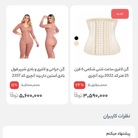
جدید
گن لاغری ساعت شنی شکمی 6 قزن
گن جراحی و لاغری و بادی شیپر فول
گ
25 فنر کد 2022 برند آنچری
بادی آستین دار برند آنچری کد 2337
ز
11
22
6,300,000
4,590,000
%
%
5,600,000
3,590,000
نظرات کاربران
پیشنهاد میکنم