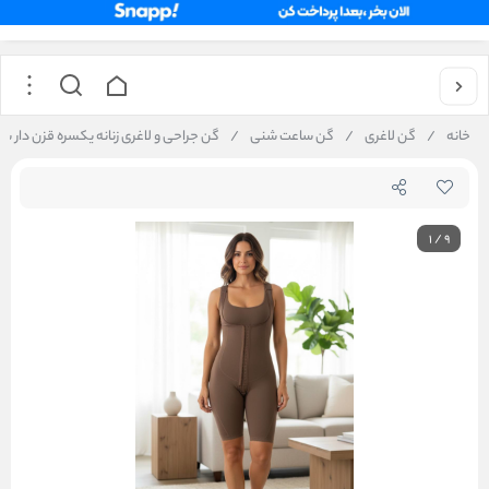
خانه
/
گن لاغری
/
گن ساعت شنی
/
گن جراحی و لاغری زنانه یکسره قزن دار بند پهن و نازک 
1
/
9