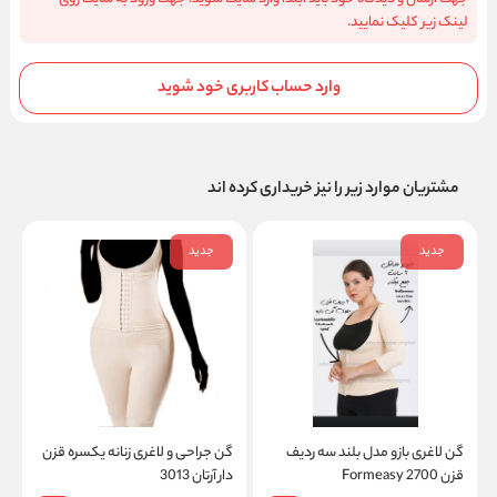
لینک زیر کلیک نمایید.
وارد حساب کاربری خود شوید
مشتریان موارد زیر را نیز خریداری کرده اند
جدید
جدید
گن لاغری بازو مدل بلند سه ردیف
گن جراحی و لاغری زنانه یکسره قزن
قزن 2700 Formeasy
دار آرتان 3013
م