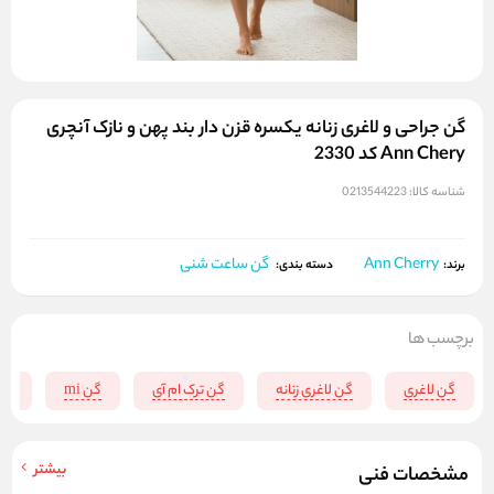
گن جراحی و لاغری زنانه یکسره قزن دار بند پهن و نازک آنچری
Ann Chery کد 2330
شناسه کالا:
0213544223
Ann Cherry
گن ساعت شنی
برند:
دسته بندی:
برچسب ها
گن لاغری
گن لاغری زنانه
گن ترک ام آی
گن mi
گن 
بیشتر
مشخصات فنی