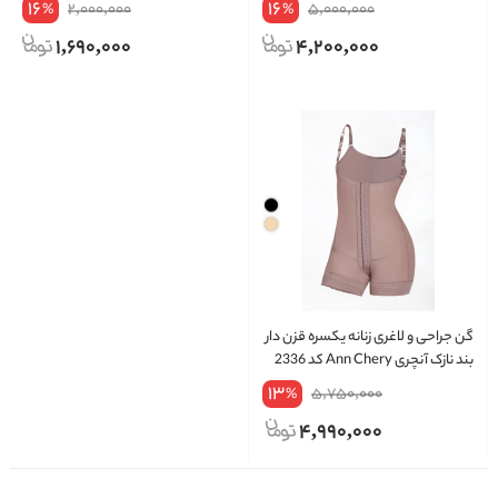
16
16
2,000,000
5,000,000
%
%
1,690,000
4,200,000
گن جراحی و لاغری زنانه یکسره قزن دار
بند نازک آنچری Ann Chery کد 2336
13
5,750,000
%
4,990,000