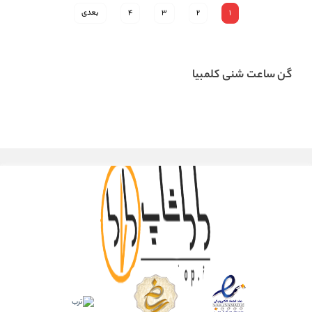
1
2
3
4
بعدی
گن ساعت شنی کلمبیا