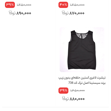
39
40
1,450,000
1,450,000
%
%
890,000
870,000
تیشرت لاغری آستین حلقه‌ای بدون زیپ
برند سیستینا اصل ترک کد 738
39
1,450,000
%
880,000