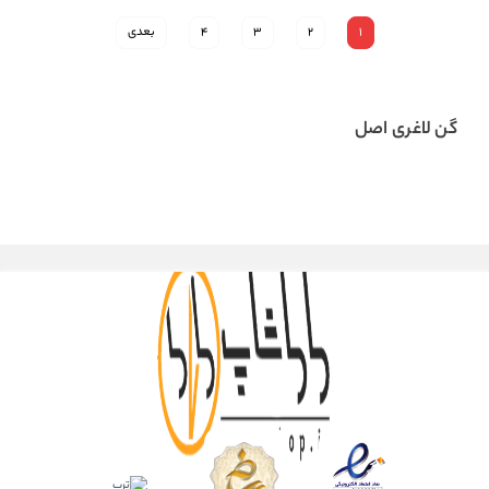
1
2
3
4
بعدی
گن لاغری اصل