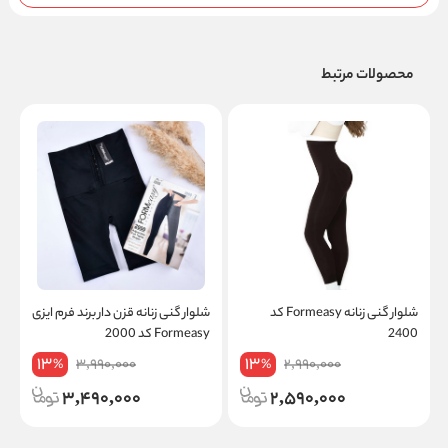
محصولات مرتبط
شلوار گنی زنانه Formeasy کد
شلوار گنی زنانه قزن دار برند فرم ایزی
2400
Formeasy کد 2000
13
13
3,990,000
2,990,000
%
%
3,490,000
2,590,000