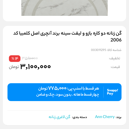
گن زنانه دو کاره بازو و لیفت سینه برند آنچری اصل کلمبیا کد
2006
شناسه کالا:
003011295
3590000
تخفیف:
14
%
3,100,000
تومان
قیمت:
775,000
هر قسط با اسنپ پی :
تومان
چهار قسط ماهانه . بدون سود ، چک و ضامن
Ann Cherry
گن لاغری زنانه
برند:
دسته بندی: