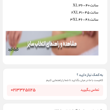
سانت XL 36 – 40
سانت 2XL 41 – 45
سانت 3XL 46 – 48
به کمک نیاز دارید ؟
کافیست با ما در میان بگذارید تا شما را راهنمایی کنیم
02133251125
تماس بگیرید