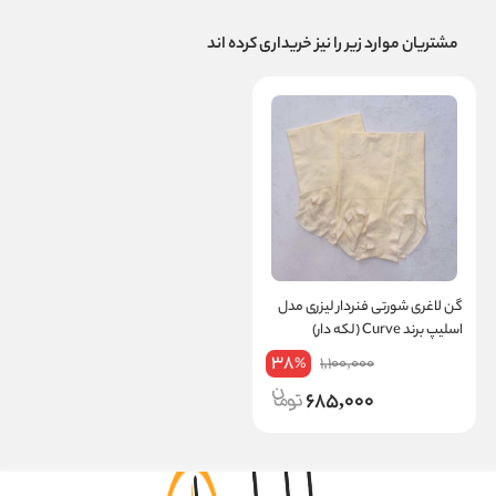
مشتریان موارد زیر را نیز خریداری کرده اند
گن لاغری شورتی فنردار لیزری مدل
اسلیپ برند Curve (لکه دار)
38
1,100,000
%
685,000