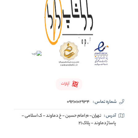
آپارات
شماره تماس :
09210102934
آدرس :
تهران- م امام حسین - خ دماوند - ک اسلامی -
پاساژ دماوند - پلاک 21