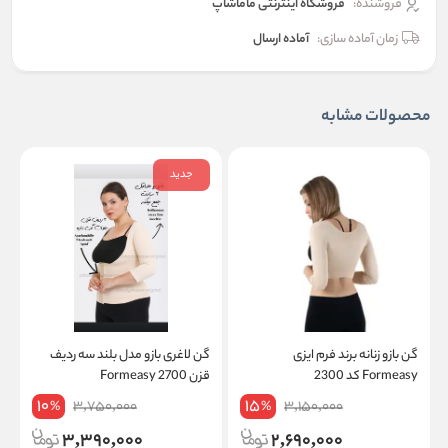
فروشنده:
فروشگاه اینترنتی ماماشاپ
زمان آماده سازی:
آماده ارسال
محصولات مشابه
جدید
گن بازو زنانه برند فرم ایزی
گن لاغری بازو مدل بلند سه ردیف
Formeasy کد 2300
قزن 2700 Formeasy
ra
10
15
3,750,000
3,150,000
%
%
3,390,000
2,690,000