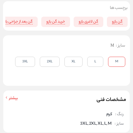
برچسب ها
گن بازو
گن لاغری بازو
خرید گن بازو
گن بعد از جراحی بازو
سایز
:
M
3XL
2XL
XL
L
M
بیشتر
مشخصات فنی
رنگ :
کرم
سایز :
3XL, 2XL, XL, L, M