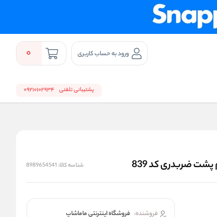
0
ورود به حساب کاربری
پشتیبانی تلفنی
09210102934
 پشت ضربدری کد 839
شناسه کالا:
8989654541
فروشنده:
فروشگاه اینترنتی ماماشاپ