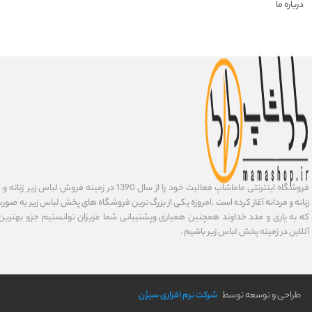
درباره ما
فروشگاه اینترنتی ماماشاپ فعالیت خود را از سال 1390 در زمی
زنانه و مردانه آغاز کرده است .امروزه یکی از بزرگ ترین فروشگاه های پخش لباس زیر به صورت 
که به یاری و مدد خداوند همچنین همیاری وپشتیبانی شما عزیزان توانستیم جزو بهتری
آنلاین در زمینه پخش لباس زیر باشیم .
طراحی و توسعه توسط
شرکت نرم افزاری سیژن