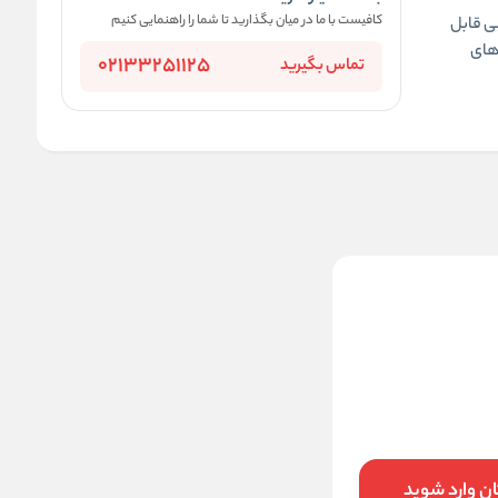
کافیست با ما در میان بگذارید تا شما را راهنمایی کنیم
بی قابل
دهای
02133251125
تماس بگیرید
نیم‌ تنه اسپرت مدل زیپ‌ دار و بند چسبی
قابل تنظیم پشت ضربدری کد 839
آجری
2900000
تخفیف:
11
%
2,590,000
قیمت:
تومان
ن وارد شوید