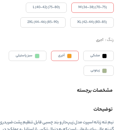
L (40-42) (75-80)
M (36-38) (70-75)
2XL (44-46) (85-90)
XL (42-44) (80-85)
رنگ
:
آجری
مشکی
آجری
سبز پاستیلی
زیتونی
مشخصات برجسته
توضیحات
نیم‌ تنه زنانه اسپرت
مدل زیپ‌دار و بند چسبی قابل تنظیم پشت ضربدری
گزینه عالی برای بانوانی است که به دنبال ترکیبی از استایل و عملکرد در