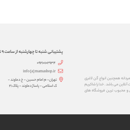
پشتیبانی شنبه تا چهارشنبه از ساعت 9 تا 17
09210102934
info [a] mamashop.ir
نه فروش لباس زیر زنانه و مردانه همچنین انواع گن لاغری
تهران- م امام حسین - خ دماوند -
آنلاین می باشد . خدا را شاکریم
ک اسلامی - پاساژ دماوند - پلاک 21
ن و محبوب ترین فروشگاه های