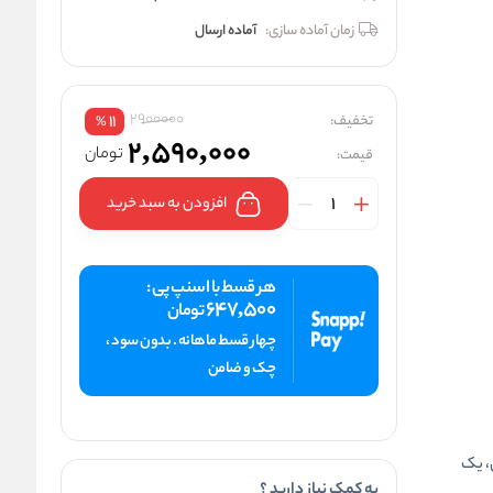
زمان آماده سازی:
آماده ارسال
2900000
تخفیف:
11
%
2,590,000
تومان
قیمت:
افزودن به سبد خرید
هر قسط با اسنپ پی :
647,500
تومان
چهار قسط ماهانه . بدون سود ،
چک و ضامن
، یک
به کمک نیاز دارید ؟