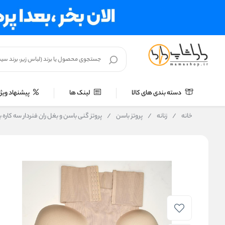
دسته بندی های کالا
لینک ها
پیشنهاد ویژه
خانه
/
زنانه
/
پروتز باسن
/
پروتز گنی باسن و بغل ران فنردار سه کاره برند New Fasion کد