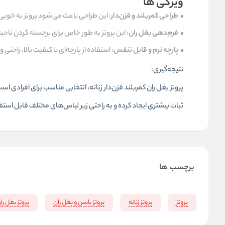
ویژگی ها
طراحی کمربلند و قزن‌دار
: این طراحی باعث می‌شود پروتز به خوبی ر
فرم‌دهی بغل ران
: این پروتز به طور خاص برای برجسته کردن ناح
پارچه نرم و قابل تنفس
: استفاده از پارچه‌ای با کیفیت بالا، راح
نتیجه‌گیری:
پروتز بغل ران
کمربلند قزن‌دار زنانه، انتخابی مناسب برای افرادی ا
ثبات بیشتری ایجاد کرده و به راحتی زیر لباس‌های مختلف قابل است
برچسب ها
پروتز
پروتز زنانه
پروتز باسن و بغل ران
پروتز بغل را