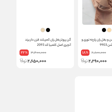
4 پد باسن و بغل ران پارچه توری و
گن پروتز بغل ران کمربلند قزن دار برند
9903
آنچری اصل کلمبیا کد 2093
22
18
3,400,000
2,800,000
%
%
2,650,000
2,290,000
پروتز گنی باسن و بغل ران فنردار
سه کاره برند New Fasion کد
2395
کرم
4500000
تخفیف:
17
%