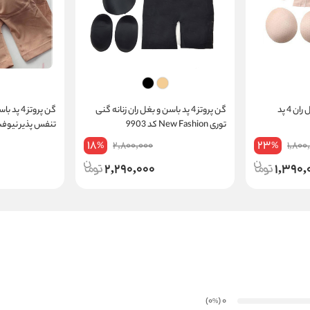
شورت پروتز دار باسن و بغل ران 4 پد
گن پروتز 4 پد باسن و بغل ران زنانه گنی
گن پروتز 
توری New Fashion کد 9903
تنفس پذیر نیوفشن 
18
23
2,800,000
1,800
%
%
2,290,000
1,390,
)
(0
0
%