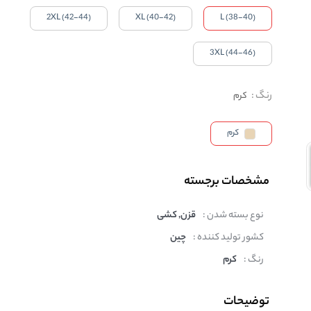
2XL (42-44)
XL (40-42)
L (38-40)
3XL (44-46)
رنگ
:
کرم
کرم
مشخصات برجسته
نوع بسته شدن :
قزن, کشی
کشور تولید کننده :
چین
رنگ :
کرم
توضیحات