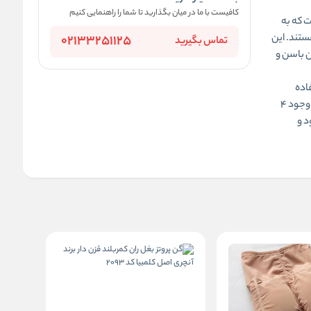
کافیست با ما در میان بگذارید تا شما را راهنمایی کنیم
ی است که به
تند. این
02133251125
تماس بگیرید
ن
باسن و
اده
 وجود
۴
د و