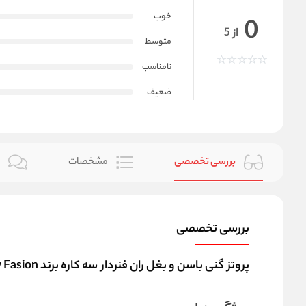
خوب
0
از 5
متوسط
نامناسب
ضعیف
بررسی تخصصی
مشخصات
ن
بررسی تخصصی
پروتز گنی باسن و بغل ران فنردار سه کاره برند New Fasion کد 2395