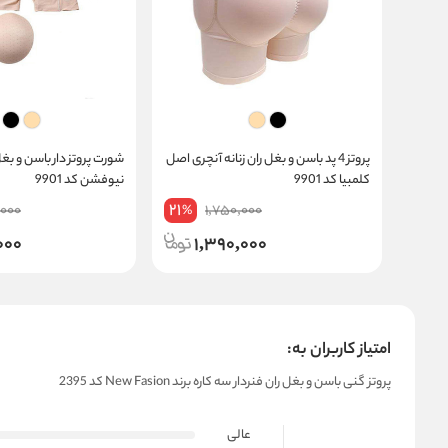
پروتز 4 پد باسن و بغل ران زنانه آنچری اصل
کلمبیا کد 9901
نیوفشن کد 9901
21
,000
1,750,000
%
000
1,390,000
امتیاز کاربران به:
پروتز گنی باسن و بغل ران فنردار سه کاره برند New Fasion کد 2395
عالی