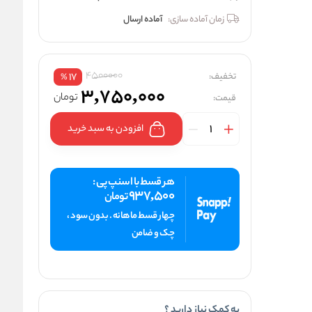
زمان آماده سازی:
آماده ارسال
4500000
تخفیف:
17
%
3,750,000
تومان
قیمت:
افزودن به سبد خرید
هر قسط با اسنپ پی :
937,500
تومان
چهار قسط ماهانه . بدون سود ،
چک و ضامن
به کمک نیاز دارید ؟