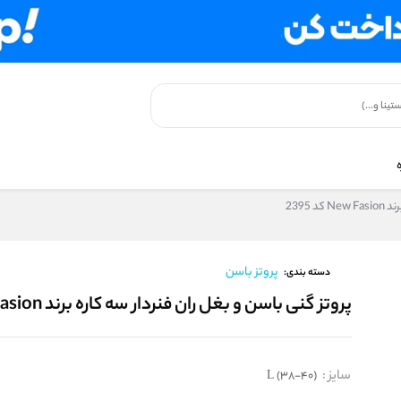
 2395
پروتز باسن
دسته بندی:
پروتز گنی باسن و بغل ران فنردار سه کاره برند New Fasion کد 2395
سایز
:
L (38-40)