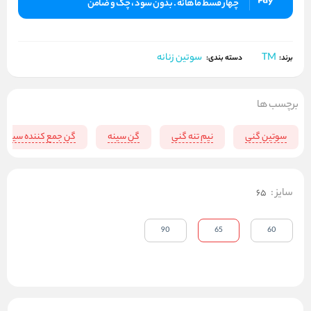
چهار قسط ماهانه . بدون سود ، چک و ضامن
TM
سوتین زنانه
برند:
دسته بندی:
برچسب ها
سوتین گنی
نیم تنه گنی
گن سینه
گن جمع کننده سینه
سایز
:
65
90
65
60