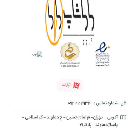
آپارات
شماره تماس :
09210102934
آدرس :
تهران- م امام حسین - خ دماوند - ک اسلامی -
پاساژ دماوند - پلاک 21