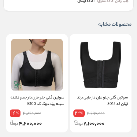
زمان آماده سازی:
آماده ارسال
محصولات مشابه
سوتین گنی جلو قزن دار طبی برند
سوتین گنی جلو قزن دار جمع کننده
س
آرتان کد 3015
سینه برند دوک کد B100
1
14
22
4,890,000
2,690,000
%
%
4,200,000
2,100,000