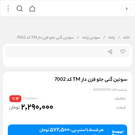
جستجو در
خانه
/
زنانه
/
سوتین زنانه
/
سوتین گنی جلو قزن دار TM کد 7002
سوتین گنی جلو قزن دار TM کد 7002
شناسه کالا:
0030113702
2670000
تخفیف:
14
%
2,290,000
تومان
قیمت:
572,500
هر قسط با اسنپ پی :
تومان