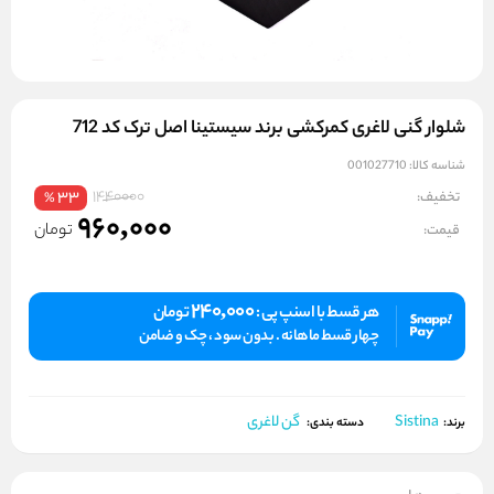
شلوار گنی لاغری کمرکشی برند سیستینا اصل ترک کد 712
شناسه کالا:
001027710
1440000
تخفیف:
33
%
960,000
تومان
قیمت:
240,000
هر قسط با اسنپ پی :
تومان
چهار قسط ماهانه . بدون سود ، چک و ضامن
Sistina
گن لاغری
برند:
دسته بندی: