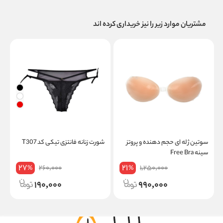
مشتریان موارد زیر را نیز خریداری کرده اند
سوتین ژله ای حجم دهنده و پروتز
شورت زنانه فانتزی تیکی کد T307
سینه Free Bra
27
21
260,000
1,250,000
%
%
190,000
990,000