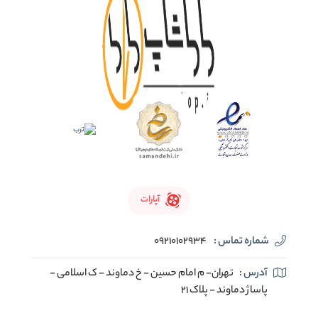
آپارات
شماره تماس :
09210102934
آدرس :
تهران- م امام حسین - خ دماوند - ک اسلامی -
پاساژ دماوند - پلاک 21