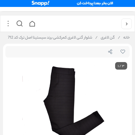
خانه
/
گن لاغری
/
شلوار گنی لاغری کمرکشی برند سیستینا اصل ترک کد 712
1
/
3