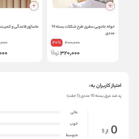
حوله جادویی سفری طرح شکلات بسته 14
ماساژور قاعدگی و کمربند ح
عددی
20
,000
400,000
%
,000
320,000
امتیاز کاربران به:
پد ضد عرق بسته 10 عددی (5 جفت)
عالی
خوب
0
از 5
متوسط