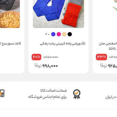
+ 4
 اسفنجی مدل
لگ ورزشی زنانه کبریتی پشت پفکی
کاغذ نسوز سرخ کن 50 ع
20
33
1,250,000
1,38
%
%
998,000
925
ضمانت اصالت کالا
ر ایران
برای تمام اجناس فروشگاه