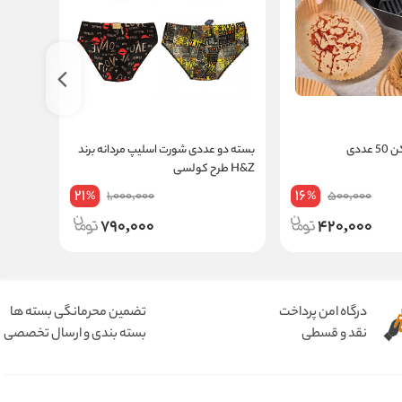
ددی
بسته دو عددی شورت اسلیپ مردانه برند
بسته دو
H&Z طرح کولسی
H&Z طرح کولسی
21
16
1,000,000
500,000
%
%
790,000
420,000
درگاه امن پرداخت
تضمین محرمانگی بسته ها
نقد و قسطی
بسته بندی و ارسال تخصصی