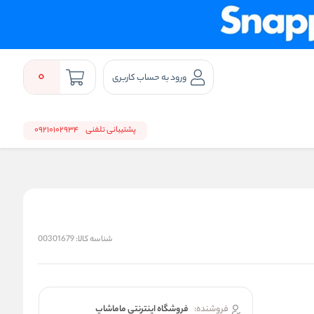
0
ورود به حساب کاربری
پشتیبانی تلفنی
09210102934
شناسه کالا:
00301679
فروشنده:
فروشگاه اینترنتی ماماشاپ