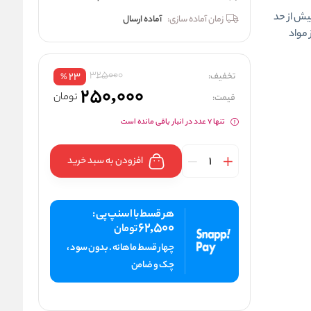
یش از حد
زمان آماده سازی:
آماده ارسال
 مواد
325000
تخفیف:
23
%
250,000
تومان
قیمت:
تنها 7 عدد در انبار باقی مانده است
افزودن به سبد خرید
هر قسط با اسنپ پی :
62,500
تومان
چهار قسط ماهانه . بدون سود ،
چک و ضامن