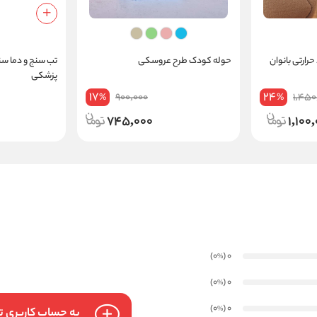
رارتی بانوان
حوله کودک طرح عروسکی
تب سنج و دما سن
پزشکی
17
24
900,000
1,450
%
%
745,000
1,100
)
(0
0
%
)
(0
0
%
)
(0
0
%
به حساب کاربری تا