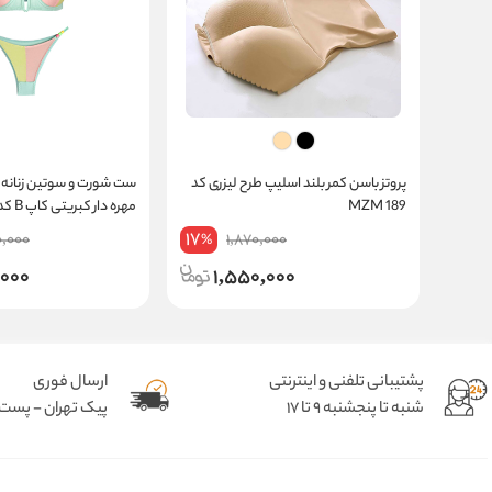
پروتز باسن کمر بلند اسلیپ طرح لیزری کد
ست شورت و سوتین زنانه
MZM 189
مهره دار کبریتی کاپ B کد 2015
17
0,000
1,870,000
%
,000
1,550,000
پشتیبانی تلفنی و اینترنتی
ارسال فوری
شنبه تا پنجشنبه 9 تا 17
پیک تهران - پست د