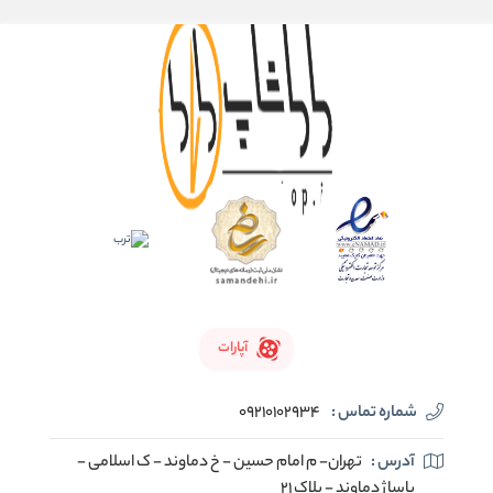
آپارات
شماره تماس :
09210102934
آدرس :
تهران- م امام حسین - خ دماوند - ک اسلامی -
پاساژ دماوند - پلاک 21