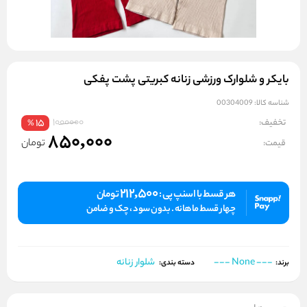
بایکر و شلوارک ورزشی زنانه کبریتی پشت پفکی
شناسه کالا:
00304009
1000000
تخفیف:
15
%
850,000
تومان
قیمت:
212,500
هر قسط با اسنپ پی :
تومان
چهار قسط ماهانه . بدون سود ، چک و ضامن
--- None ---
شلوار زنانه
برند:
دسته بندی: