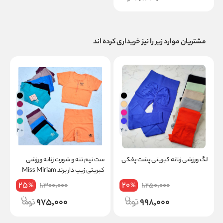
مشتریان موارد زیر را نیز خریداری کرده اند
+ 2
+ 4
لگ ورزشی زنانه کبریتی پشت پفکی
ست نیم تنه و شورت زنانه ورزشی
گ
کبریتی زیپ دار برند Miss Miriam
ا
کد A07-2
خ
25
20
1,300,000
1,250,000
%
%
975,000
998,000