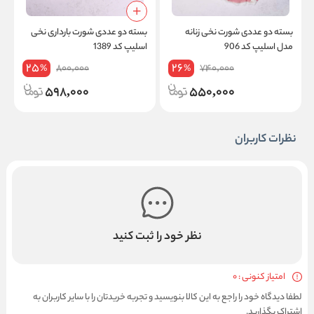
بسته دو عددی شورت نخی زنانه
بسته دو عددی شورت بارداری نخی
ب
مدل اسلیپ کد 906
اسلیپ کد 1389
ط
25
26
800,000
740,000
%
%
598,000
550,000
نظرات کاربران
نظر خود را ثبت کنید
امتیاز کنونی : 0
لطفا دیدگاه خود را راجع به این کالا بنویسید و تجربه خریدتان را با سایر کاربران به
اشتراک بگذارید.