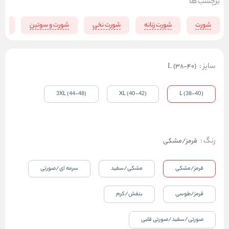
برچسب ها
شورت
شورت زنانه
شورت نخی
شورت و سوتین
لبا
سایز
:
L (38-40)
3XL (44-48)
XL (40-42)
L (38-40)
رنگ
:
قرمز/مشکی
قرمز/مشکی
مشکی/سفید
سرمه ای/صورتی
قرمز/طوسی
بنفش/کرم
صورتی/سفید/صورتی قلبی