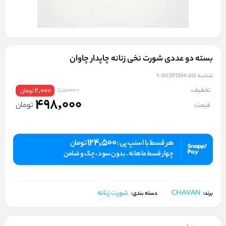
بسته دو عددی شورت نخی زنانه چاپدار چاوان
شناسه کالا:
00301284-1
500000
تخفیف:
2,000
تومان
498,000
تومان
قیمت:
124,500
هر قسط با اسنپ پی :
تومان
چهار قسط ماهانه . بدون سود ، چک و ضامن
CHAVAN
شورت زنانه
برند:
دسته بندی: