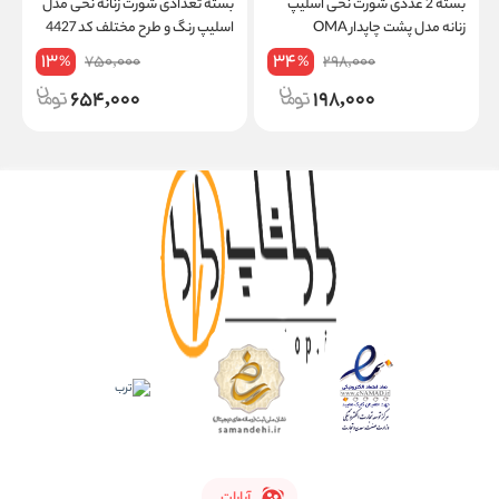
بسته 2 عددی شورت نخی اسلیپ
بسته تعدادی شورت زنانه نخی مدل
زنانه مدل پشت چاپدار OMA
اسلیپ رنگ و طرح مختلف کد 4427
0
13
34
750,000
298,000
%
%
654,000
198,000
آپارات