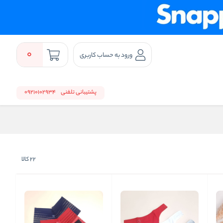
0
ورود به حساب کاربری
پشتیبانی تلفنی
09210102934
22
کالا