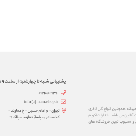
پشتیبانی شنبه تا چهارشنبه از ساعت 9 تا 17
09210102934
info [a] mamashop.ir
نه فروش لباس زیر زنانه و مردانه همچنین انواع گن لاغری
تهران- م امام حسین - خ دماوند -
آنلاین می باشد . خدا را شاکریم
ک اسلامی - پاساژ دماوند - پلاک 21
ن و محبوب ترین فروشگاه های