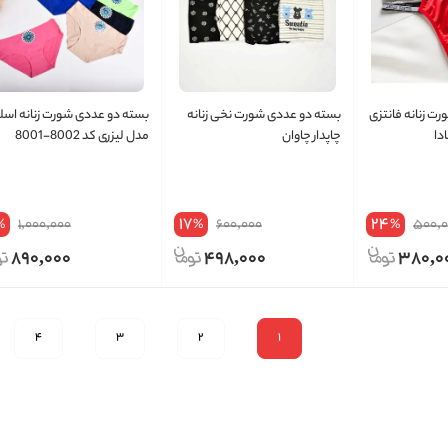
ت زنانه فانتزی
بسته دو عددی شورت نخی زنانه
بسته دو عددی شورت زنانه اسل
دا
چاپدار چاوان
مدل لیزری کد 8002-8001
17
24
1,000,000
600,000
500,
%
%
%
890,000
498,000
380,0
4
3
2
1