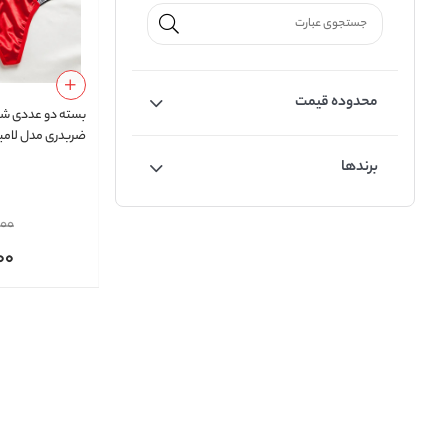
محدوده قیمت
بسته دو عددی شور
ضربدری مدل لامبا
برندها
000
00