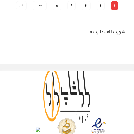
1
2
3
4
5
بعدی
آخر
شورت لامبادا زنانه