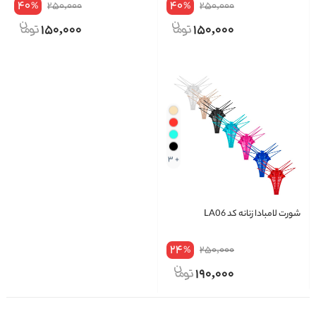
40
40
250,000
250,000
%
%
150,000
150,000
+ 3
شورت لامبادا زنانه کد LA06
24
250,000
%
190,000