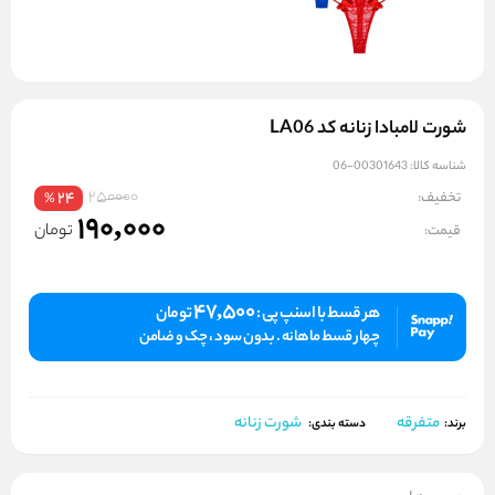
شورت لامبادا زنانه کد LA06
شناسه کالا:
00301643-06
250000
تخفیف:
24
%
190,000
تومان
قیمت:
47,500
هر قسط با اسنپ پی :
تومان
چهار قسط ماهانه . بدون سود ، چک و ضامن
متفرقه
شورت زنانه
برند:
دسته بندی: