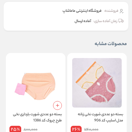
فروشنده:
فروشگاه اینترنتی ماماشاپ
زمان آماده سازی:
آماده ارسال
محصولات مشابه
بسته دو عددی شورت نخی زنانه
بسته دو عددی شورت بارداری نخی
ب
مدل اسلیپ کد 906
طرح چروک کد 1386
م
25
26
800,000
740,000
%
%