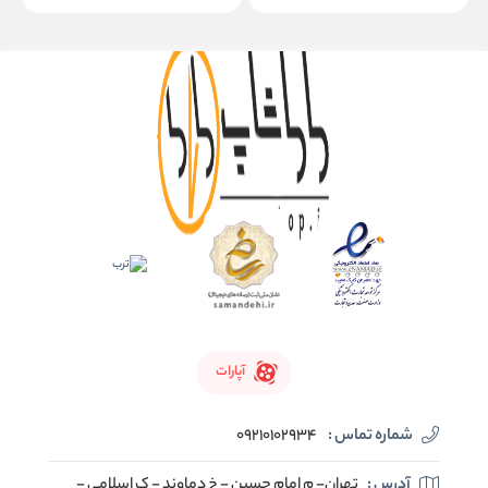
آپارات
شماره تماس :
09210102934
آدرس :
تهران- م امام حسین - خ دماوند - ک اسلامی -