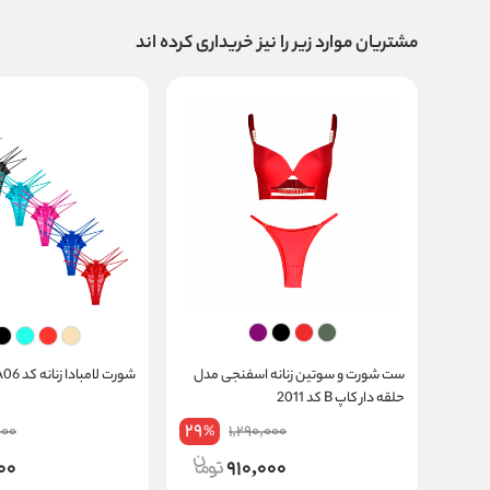
مشتریان موارد زیر را نیز خریداری کرده اند
ست شورت و سوتین زنانه اسفنجی مدل
شورت لامبادا زنانه کد LA06
حلقه دار کاپ B کد 2011
29
000
1,290,000
%
00
910,000