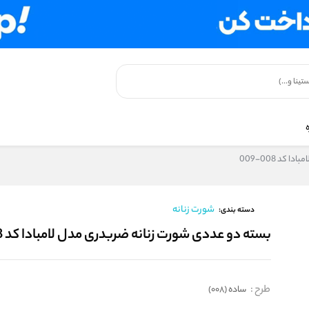
کد 008-009
شورت زنانه
دسته بندی:
بسته دو عددی شورت زنانه ضربدری مدل لامبادا کد 008-009
طرح
:
ساده (008)