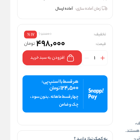
زمان آماده سازی:
آماده ارسال
600000
تخفیف:
17
%
498,000
تومان
قیمت:
افزودن به سبد خرید
هر قسط با اسنپ پی :
124,500
تومان
چهار قسط ماهانه . بدون سود ،
چک و ضامن
ف،
ت هستند.
تی،
به کمک نیاز دارید ؟