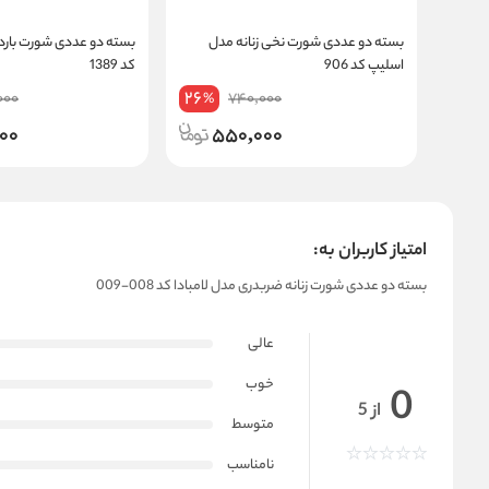
بسته دو عددی شورت نخی زنانه مدل
بسته دو عددی شورت بارد
اسلیپ کد 906
کد 1389
26
000
740,000
%
00
550,000
امتیاز کاربران به:
بسته دو عددی شورت زنانه ضربدری مدل لامبادا کد 008-009
عالی
خوب
0
از 5
متوسط
نامناسب