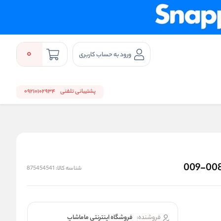
0
ورود به حساب کاربری
پشتیبانی تلفنی
09210102934
شناسه کالا:
875454541
فروشنده:
فروشگاه اینترنتی ماماشاپ