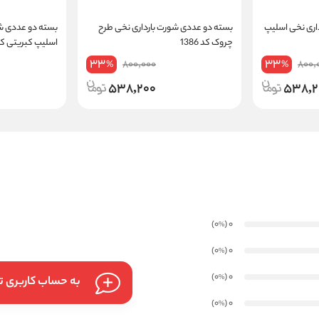
اری نخی اسلیپ
بسته دو عددی شورت بارداری نخی طرح
بسته دو عددی شو
چروک کد 1386
اسلیپ کبریتی کد 013
33
33
800,000
800,
%
%
538,200
538,2
)
(0
0
%
)
(0
0
%
)
(0
0
%
به حساب کاربری تا
)
(0
0
%