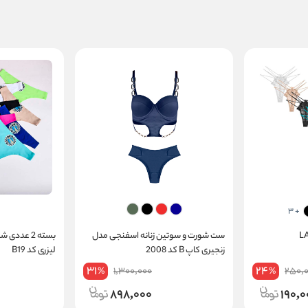
+ 3
ست شورت و سوتین زنانه اسفنجی مدل
بسته 2 عددی
زنجیری کاپ B کد 2008
لیزری کد B19
31
24
1,300,000
250,
%
%
898,000
190,0