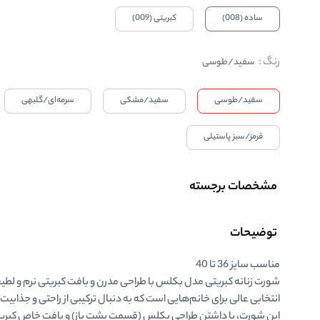
ساده (008)
کبریتی (009)
رنگ
:
سفید/طوسی
سفید/طوسی
سفید/مشکی
سرمه‌ای/گلبهی
قرمز/سبز پاستیلی
مشخصات برجسته
توضیحات
مناسب سایز 36 تا 40
شورت زنانه کبریتی مدل بکلس
با طراحی مدرن و بافت کبریتی نرم و لطی
انتخابی عالی برای خانم‌هایی است که به دنبال ترکیبی از راحتی و جذابی
این شورت، با داشتن طراحی بکلس (قسمت پشت باز) و بافت خاص کبری