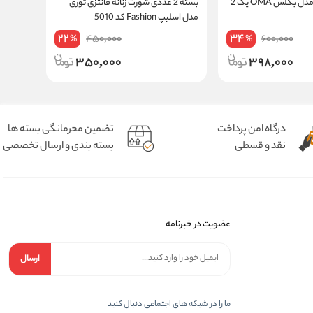
شورت زنانه نخی مدل بکلس OMA پک 2
بسته 2 عددی شورت زنانه فانتزی توری
شورت لامبا
مدل اسلیپ Fashion کد 5010
22
34
450,000
600,000
%
%
350,000
398,000
درگاه امن پرداخت
تضمین محرمانگی بسته ها
نقد و قسطی
بسته بندی و ارسال تخصصی
عضویت در خبرنامه
ارسال
ما را در شبکه های اجتماعی دنبال کنید