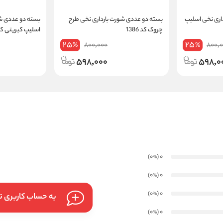
اری نخی اسلیپ
بسته دو عددی شورت بارداری نخی طرح
بسته دو عددی شو
چروک کد 1386
اسلیپ کبریتی کد 013
25
25
800,000
800,
%
%
598,000
598,0
)
(0
0
%
)
(0
0
%
)
(0
0
%
به حساب کاربری تا
)
(0
0
%