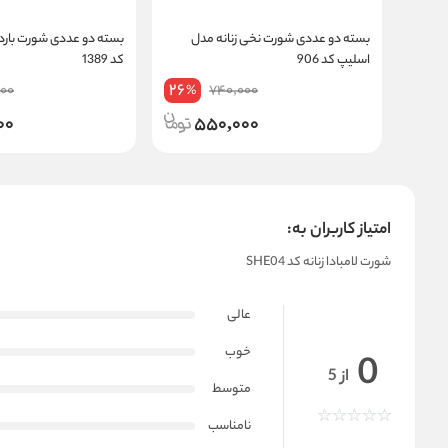
بسته دو عددی شورت نخی زنانه مدل
بسته دو عددی شورت بارد
اسلیپ کد 906
کد 1389
26
000
740,000
%
00
550,000
امتیاز کاربران به:
شورت لامبادا زنانه کد SHE04
عالی
خوب
0
از 5
متوسط
نامناسب