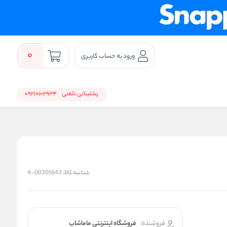
0
ورود به حساب کاربری
پشتیبانی تلفنی
09210102934
شناسه کالا:
00301643-4
فروشنده:
فروشگاه اینترنتی ماماشاپ