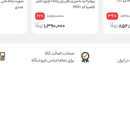
پروتز 4 پد باسن و بغل ران زنانه آنچری اصل
کلمبیا کد 9901
عددی
21
39
1,750,000
1,390
%
%
1,390,000
852,
ضمانت اصالت کالا
ر ایران
برای تمام اجناس فروشگاه