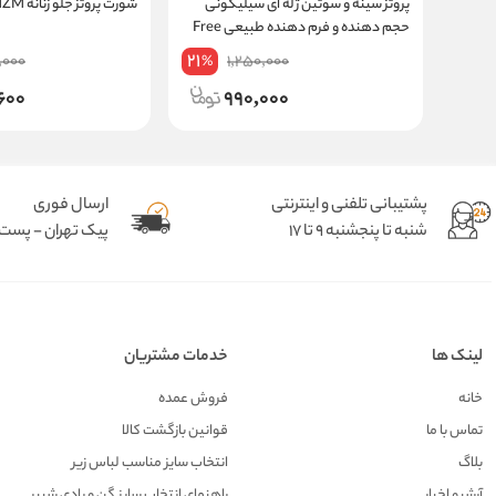
پروتز سینه و سوتین ژله ای سیلیکونی
شورت پروتز جلو زنانه MZM کد 177
حجم دهنده و فرم دهنده طبیعی Free
bra
21
,000
1,250,000
%
600
990,000
پشتیبانی تلفنی و اینترنتی
ارسال فوری
شنبه تا پنجشنبه 9 تا 17
پیک تهران - پست د
لینک ها
خدمات مشتریان
خانه
فروش عمده
تماس با ما
قوانین بازگشت کالا
بلاگ
انتخاب سایز مناسب لباس زیر
آرشیو اخبار
راهنمای انتخاب سایز گن و بادی شیپر