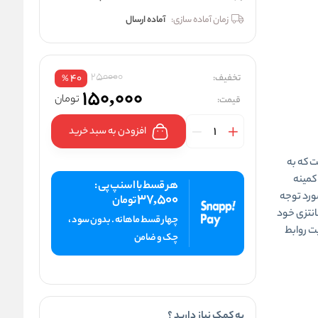
زمان آماده سازی:
آماده ارسال
250000
تخفیف:
40
%
150,000
تومان
قیمت:
افزودن به سبد خرید
ت که به
کمینه
هر قسط با اسنپ پی :
مورد توجه
37,500
تومان
فانتزی خود
چهار قسط ماهانه . بدون سود ،
یت روابط
چک و ضامن
به کمک نیاز دارید ؟