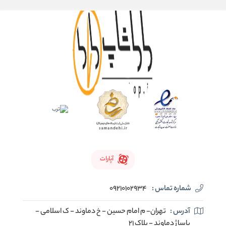
آپارات
شماره تماس :
09210102934
آدرس :
تهران- م امام حسین - خ دماوند - ک اسلامی -
پاساژ دماوند - پلاک 21