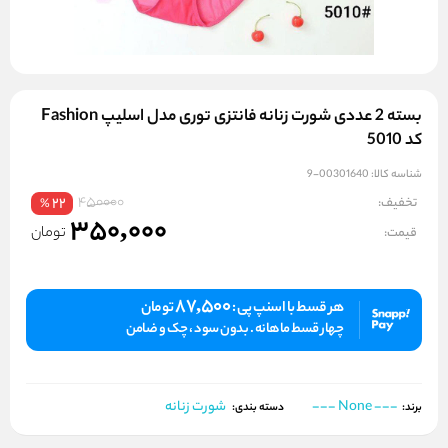
بسته 2 عددی شورت زنانه فانتزی توری مدل اسلیپ Fashion
کد 5010
شناسه کالا:
00301640-9
450000
تخفیف:
22
%
350,000
تومان
قیمت:
87,500
هر قسط با اسنپ پی :
تومان
چهار قسط ماهانه . بدون سود ، چک و ضامن
--- None ---
شورت زنانه
برند:
دسته بندی: