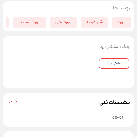
برچسب ها
شورت
شورت زنانه
شورت نخی
شورت و سوتین
لبا
رنگ
:
مشکی/زرد
مشکی/زرد
بیشتر
مشخصات فنی
60-61
: