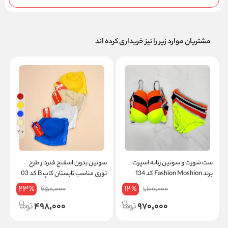
مشتریان موارد زیر را نیز خریداری کرده اند
+ 2
ست شورت و سوتین زنانه اسپرت
سوتین بدون اسفنج فنردار طرح
ب
برند Fashion Moshion کد 134
توری مناسب تابستان کاپ B کد 03
م
23
12
650,000
1,100,000
%
%
498,000
970,000