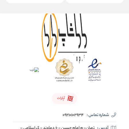
آپارات
شماره تماس :
09210102934
آدرس :
تهران- م امام حسین - خ دماوند - ک اسلامی -