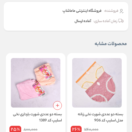
فروشنده:
فروشگاه اینترنتی ماماشاپ
زمان آماده سازی:
آماده ارسال
محصولات مشابه
بسته دو عددی شورت نخی زنانه
بسته دو عددی شورت بارداری نخی
ب
مدل اسلیپ کد 906
اسلیپ کد 1389
ط
25
26
800,000
740,000
%
%