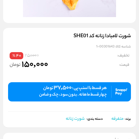
شورت لامبادا زنانه کد SHE01
شناسه کالا:
00301643-1
250000
تخفیف:
40
%
150,000
تومان
قیمت:
37,500
هر قسط با اسنپ پی :
تومان
چهار قسط ماهانه . بدون سود ، چک و ضامن
متفرقه
شورت زنانه
برند:
دسته بندی: