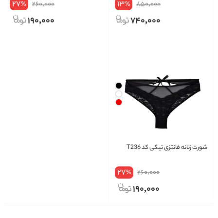
27
13
260,000
850,000
%
%
190,000
740,000
شورت زنانه فانتزی تیکی کد T236
27
260,000
%
190,000