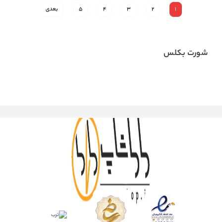
1
2
3
4
5
بعدی
شورت بکلس