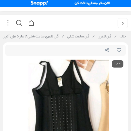
خانه
/
گن لاغری
/
گن ساعت شنی
/
گن لاغری ساعت شنی 9 فنر 6 قزن آنچری کد 2026 اصل کلمبیا
1
/
4