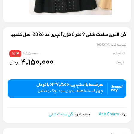
گن لاغری ساعت شنی 9 فنر 6 قزن آنچری کد 2026 اصل کلمبیا
شناسه کالا:
00401191
4850000
تخفیف:
14
%
4,150,000
تومان
قیمت:
1,037,500
هر قسط با اسنپ پی :
تومان
چهار قسط ماهانه . بدون سود ، چک و ضامن
Ann Cherry
گن ساعت شنی
برند:
دسته بندی: