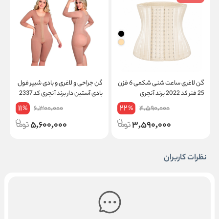
گن لاغری ساعت شنی شکمی 6 قزن
گن جراحی و لاغری و بادی شیپر فول
گ
25 فنر کد 2022 برند آنچری
بادی آستین دار برند آنچری کد 2337
ز
11
22
6,300,000
4,590,000
%
%
5,600,000
3,590,000
نظرات کاربران