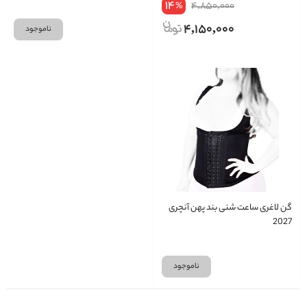
14
4,850,000
%
4,150,000
ناموجود
گن لاغری ساعت شنی بند پهن آنچری
2027
ناموجود