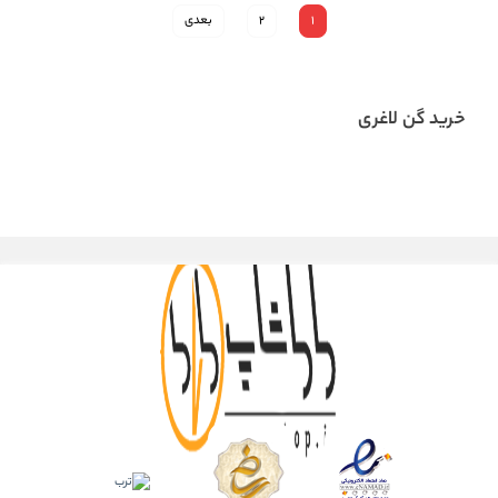
1
2
بعدی
خرید گن لاغری