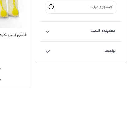
محدوده قیمت
قاشق فانتزی کو
برندها
0
0