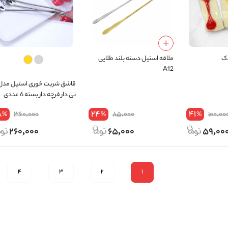
دک
ملاقه استیل دسته بلند طلایی
A12
قاشق شربت خوری استیل مدل
نی دار فرچه دار بسته 6 عددی
8
24
41
360,000
85,000
100,00
%
%
%
260,000
65,000
59,00
4
3
2
1