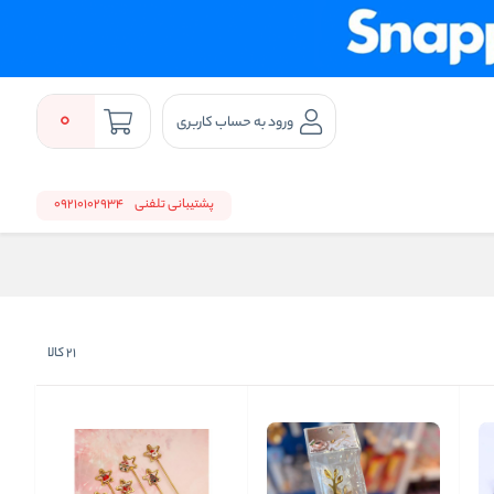
0
ورود به حساب کاربری
پشتیبانی تلفنی
09210102934
21
کالا