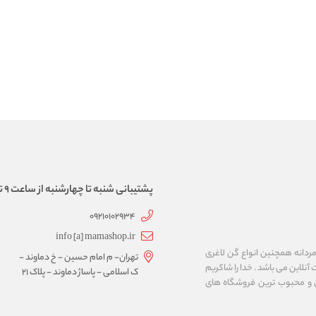
پشتیبانی شنبه تا چهارشنبه از ساعت 9 تا 17
09210102934
info [a] mamashop.ir
نه فروش لباس زیر زنانه و مردانه همچنین انواع گن لاغری
تهران- م امام حسین - خ دماوند -
آنلاین می باشد . خدا را شاکریم
ک اسلامی - پاساژ دماوند - پلاک 21
ن و محبوب ترین فروشگاه های