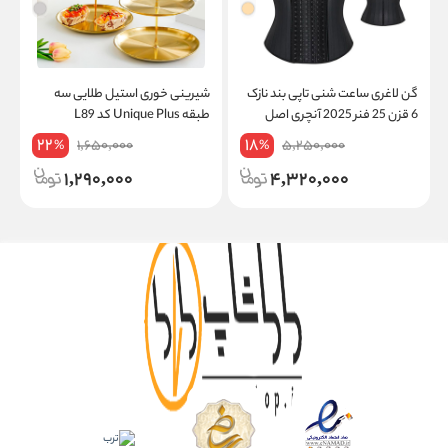
گن لاغری ساعت شنی تاپی بند نازک
شیرینی خوری استیل طلایی سه
ک
6 قزن 25 فنر 2025 آنچری اصل
طبقه Unique Plus کد L89
22
18
1,650,000
5,250,000
%
%
1,290,000
4,320,000