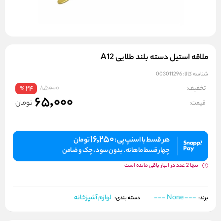
ملاقه استیل دسته بلند طلایی A12
شناسه کالا:
003011296
85000
تخفیف:
24
%
65,000
تومان
قیمت:
16,250
هر قسط با اسنپ پی :
تومان
چهار قسط ماهانه . بدون سود ، چک و ضامن
تنها 2 عدد در انبار باقی مانده است
--- None ---
لوازم آشپزخانه
برند:
دسته بندی: