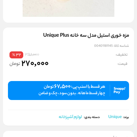
مزه خوری استیل مدل سه خانه Unique Plus
شناسه کالا:
00401181145
398000
تخفیف:
32
%
270,000
تومان
قیمت:
67,500
هر قسط با اسنپ پی :
تومان
چهار قسط ماهانه . بدون سود ، چک و ضامن
Unique
لوازم آشپزخانه
برند:
دسته بندی: