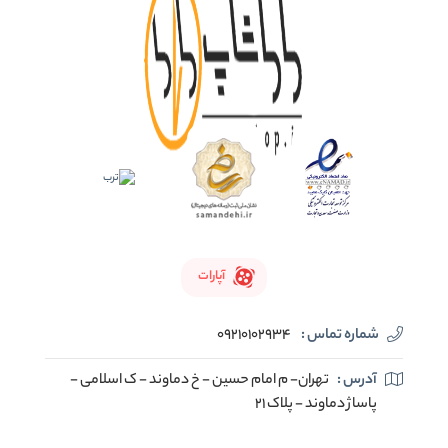
آپارات
شماره تماس :
09210102934
آدرس :
تهران- م امام حسین - خ دماوند - ک اسلامی -
پاساژ دماوند - پلاک 21