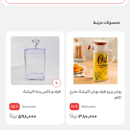
محصولات مرتبط
روغن ریز و ظرف روغن اکریلیک مدرج
ظرف و باکس پنبه اکریلیک
آکام
15
10
700,000
420,000
%
%
598,000
380,000