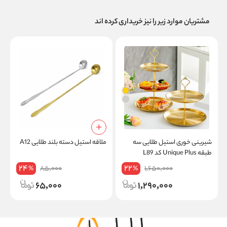
مشتریان موارد زیر را نیز خریداری کرده اند
شیرینی خوری استیل طلایی سه
ملاقه استیل دسته بلند طلایی A12
طبقه Unique Plus کد L89
s
24
22
85,000
1,650,000
%
%
65,000
1,290,000