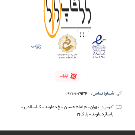
آپارات
شماره تماس :
09210102934
آدرس :
تهران- م امام حسین - خ دماوند - ک اسلامی -
پاساژ دماوند - پلاک 21