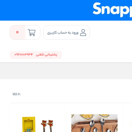
0
ورود به حساب کاربری
پشتیبانی تلفنی
09210102934
21
کالا