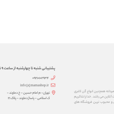
پشتیبانی شنبه تا چهارشنبه از ساعت 9 تا 17
09210102934
info [a] mamashop.ir
نه فروش لباس زیر زنانه و مردانه همچنین انواع گن لاغری
تهران- م امام حسین - خ دماوند -
آنلاین می باشد . خدا را شاکریم
ک اسلامی - پاساژ دماوند - پلاک 21
ن و محبوب ترین فروشگاه های