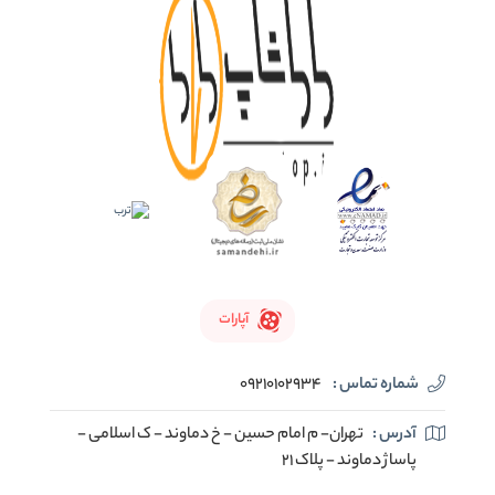
آپارات
شماره تماس :
09210102934
آدرس :
تهران- م امام حسین - خ دماوند - ک اسلامی -
پاساژ دماوند - پلاک 21