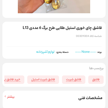
قاشق چای خوری استیل طلایی طرح برگ 6 عددی L13
شناسه کالا:
003011304
--- None ---
لوازم آشپزخانه
برند:
دسته بندی:
برچسب ها
قاشق
قاشق شربت
قاشق شربت استیل
خرید قاشق نی دا
بیشتر
مشخصات فنی