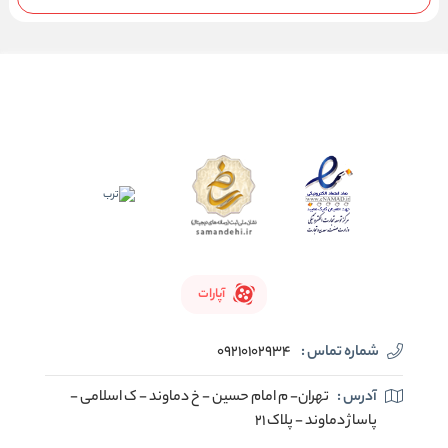
آپارات
شماره تماس :
09210102934
آدرس :
تهران- م امام حسین - خ دماوند - ک اسلامی -
پاساژ دماوند - پلاک 21