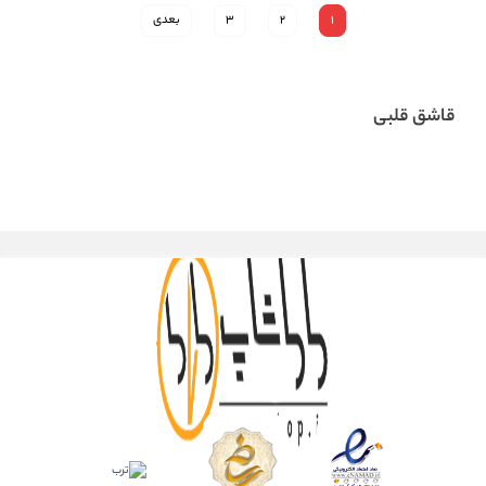
1
2
3
بعدی
قاشق قلبی