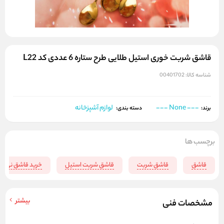
قاشق شربت خوری استیل طلایی طرح ستاره 6 عددی کد L22
شناسه کالا:
00401702
--- None ---
لوازم آشپزخانه
برند:
دسته بندی:
برچسب ها
قاشق
قاشق شربت
قاشق شربت استیل
خرید قاشق نی دا
بیشتر
مشخصات فنی