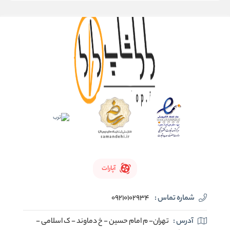
آپارات
شماره تماس :
09210102934
آدرس :
تهران- م امام حسین - خ دماوند - ک اسلامی -