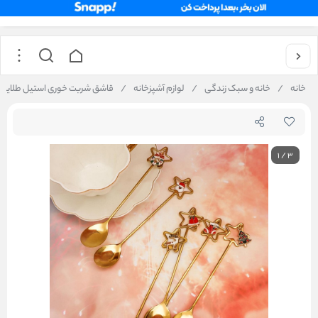
خانه
/
خانه و سبک زندگی
/
لوازم آشپزخانه
/
قاشق شربت خوری استیل طلایی طرح ستاره 6
1
/
3