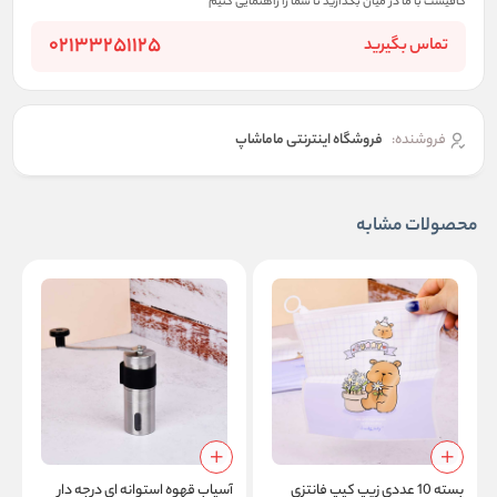
کافیست با ما در میان بگذارید تا شما را راهنمایی کنیم
02133251125
تماس بگیرید
فروشنده:
فروشگاه اینترنتی ماماشاپ
محصولات مشابه
بسته 10 عددی زیپ کیپ فانتزی
آسیاب قهوه استوانه ای درجه دار
ف