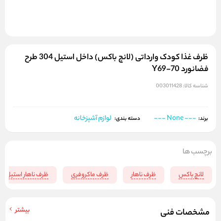
ظرف غذا کودک وارداتی (لانچ باکس) داخل استیل 304 طرح
فضانورد Y69-70
شناسه کالا:
003011428
--- None ---
لوازم آشپزخانه
برند:
دسته بندی:
برچسب ها
لانچ باکس
ظرف ناهار
ظرف ماکروفری
ظرف ناهار استیل
بیشتر
مشخصات فنی