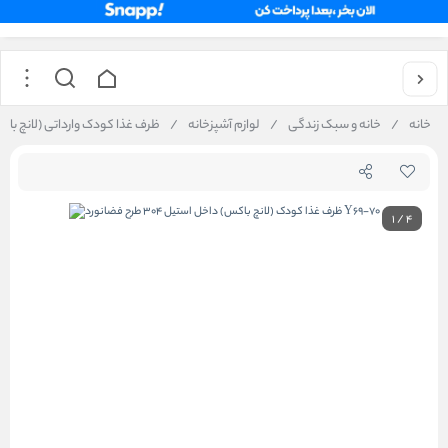
خانه
/
خانه و سبک زندگی
/
لوازم آشپزخانه
/
ظرف غذا کودک وارداتی (لانچ باکس) داخل استیل 
1
/
4