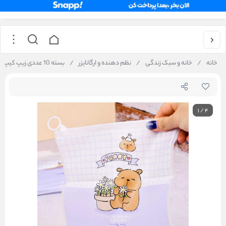
خانه
/
خانه و سبک زندگی
/
نظم دهنده و ارگانایزر
/
بسته 10 عددی زیپ کیپ فانتزی 21*17
1
/
4