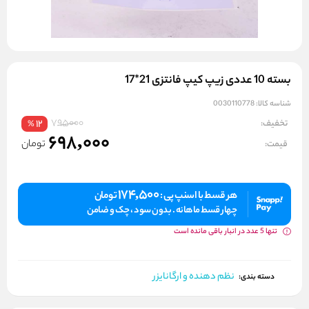
بسته 10 عددی زیپ کیپ فانتزی 21*17
شناسه کالا:
0030110778
795000
تخفیف:
12
%
698,000
تومان
قیمت:
174,500
هر قسط با اسنپ پی :
تومان
چهار قسط ماهانه . بدون سود ، چک و ضامن
تنها 5 عدد در انبار باقی مانده است
نظم دهنده و ارگانایزر
دسته بندی: