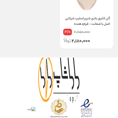
گن لاغری بادی شیپر اسلیپ شرکتی
اصل با ضمانت – فرم‌دهنده
خوش‌فرم و راحت برند آرتان کد 2012
21
2,750,000
%
2,180,000