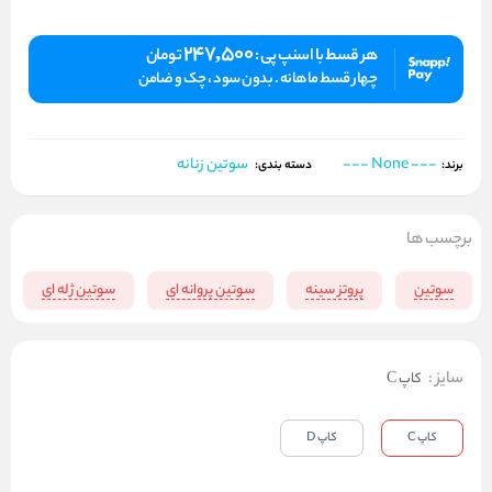
247,500
هر قسط با اسنپ پی :
تومان
چهار قسط ماهانه . بدون سود ، چک و ضامن
--- None ---
سوتین زنانه
برند:
دسته بندی:
برچسب ها
سوتین
پروتز سینه
سوتین پروانه ای
سوتین ژله ای
سایز
:
کاپ C
کاپ C
کاپ D