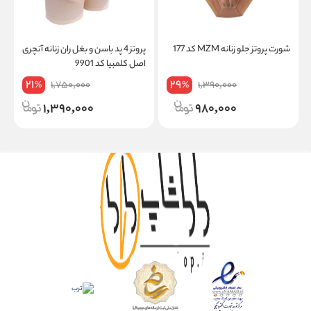
شورت پروتز جلو زنانه MZM کد 177
پروتز 4 پد باسن و بغل ران زنانه آنچری
ش
اصل کلمبیا کد 9901
ک
21
29
1,750,000
1,390,000
%
%
1,390,000
980,000