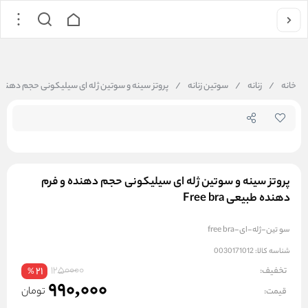
جستجو در
خانه
/
زنانه
/
سوتین زنانه
/
پروتز سینه و سوتین ژله ای سیلیکونی حجم دهنده و فر
پروتز سینه و سوتین ژله ای سیلیکونی حجم دهنده و فرم
دهنده طبیعی Free bra
سو تین-ژله-ای-free bra
شناسه کالا:
0030171012
1250000
تخفیف:
21
%
990,000
تومان
قیمت: