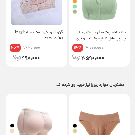
نیم‌ تنه اسپرت مدل زیپ‌ دار و بند
گن بالابرنده و لیفت سینه Magic
چسبی قابل تنظیم پشت ضربدری
Bra کد 2075
کد 839
20
14
1,250,000
3,000,000
%
%
998,000
2,590,000
مشتریان موارد زیر را نیز خریداری کرده اند