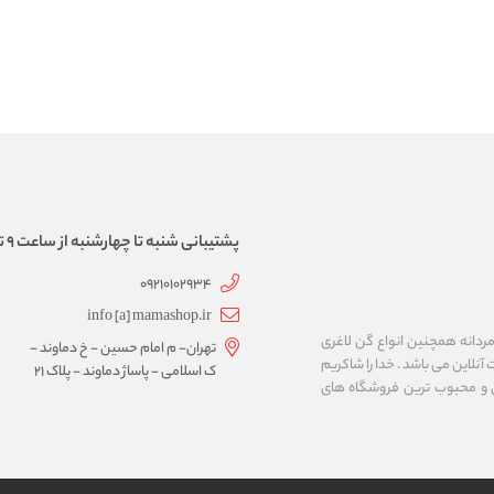
پشتیبانی شنبه تا چهارشنبه از ساعت 9 تا 17
09210102934
info [a] mamashop.ir
نه فروش لباس زیر زنانه و مردانه همچنین انواع گن لاغری
تهران- م امام حسین - خ دماوند -
آنلاین می باشد . خدا را شاکریم
ک اسلامی - پاساژ دماوند - پلاک 21
ن و محبوب ترین فروشگاه های