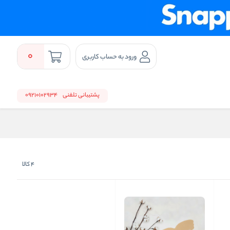
0
ورود به حساب کاربری
پشتیبانی تلفنی
09210102934
4
کالا