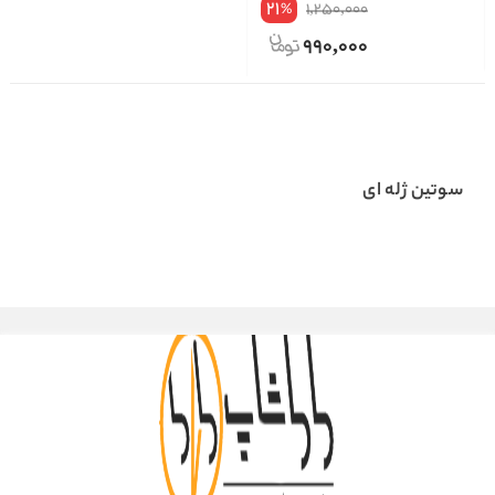
21
1,250,000
%
990,000
سوتین ژله ای