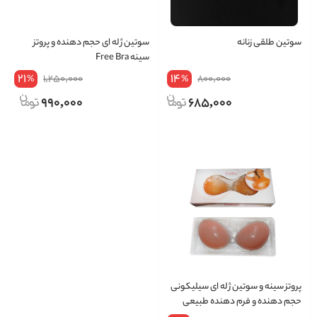
سوتین طلقی زنانه
سوتین ژله ای حجم دهنده و پروتز
سینه Free Bra
21
14
1,250,000
800,000
%
%
990,000
685,000
پروتز سینه و سوتین ژله ای سیلیکونی
حجم دهنده و فرم دهنده طبیعی
Free bra