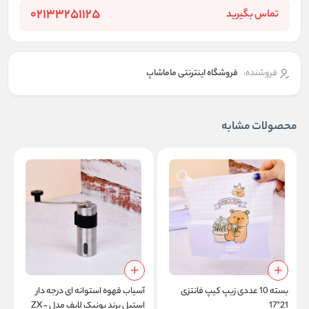
02133251125
تماس بگیرید
فروشنده:
فروشگاه اینترنتی ماماشاپ
محصولات مشابه
بسته 10 عددی زیپ کیپ فانتزی
آسیاب قهوه استوانه ای درجه دار
ف
21*17
استیل برند یونیک لایف مدل ZX-