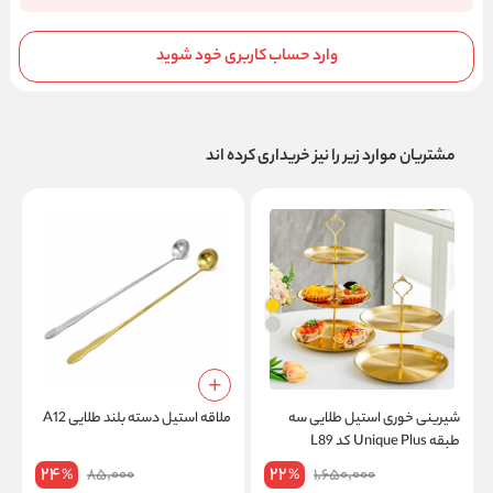
وارد حساب کاربری خود شوید
مشتریان موارد زیر را نیز خریداری کرده اند
شیرینی خوری استیل طلایی سه
ملاقه استیل دسته بلند طلایی A12
م
طبقه Unique Plus کد L89
s
24
22
85,000
1,650,000
%
%