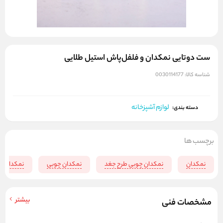
ست دوتایی نمکدان و فلفل‌پاش استیل طلایی
شناسه کالا:
0030114177
لوازم آشپزخانه
دسته بندی:
برچسب ها
نمکدان
نمکدان چوبی طرح جغد
نمکدان چوبی
نمکدان فا
بیشتر
مشخصات فنی