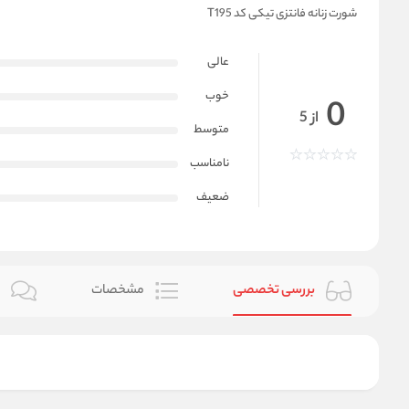
شورت زنانه فانتزی تیکی کد T195
عالی
خوب
0
از 5
متوسط
نامناسب
ضعیف
بررسی تخصصی
مشخصات
ن