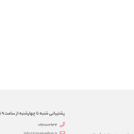
پشتیبانی شنبه تا چهارشنبه از ساعت 9 تا 17
09210102934
info [a] mamashop.ir