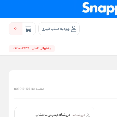
0
ورود به حساب کاربری
پشتیبانی تلفنی
09210102934
شناسه کالا:
0030171195
فروشنده:
فروشگاه اینترنتی ماماشاپ