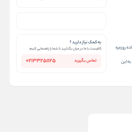
به کمک نیاز دارید ؟
ده روزمره
کافیست با ما در میان بگذارید تا شما را راهنمایی کنیم
02133251125
تماس بگیرید
به این
شورت زنانه فانتزی تیکی کد T195