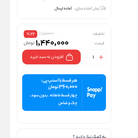
زمان آماده سازی:
آماده ارسال
1850000
تخفیف:
22
%
1,440,000
تومان
قیمت:
افزودن به سبد خرید
هر قسط با اسنپ پی :
360,000
تومان
چهار قسط ماهانه . بدون سود ،
چک و ضامن
به کمک نیاز دارید ؟