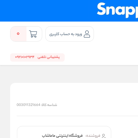
0
ورود به حساب کاربری
پشتیبانی تلفنی
09210102934
شناسه کالا:
003011321664
فروشنده:
فروشگاه اینترنتی ماماشاپ