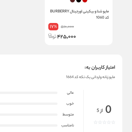
مایو شنا و بیکینی اورجینال BURBERRY
کد 1060
17
510,000
%
425,000
امتیاز کاربران به:
مایو زنانه وارداتی یک تکه کد 1664
عالی
خوب
0
از 5
متوسط
نامناسب