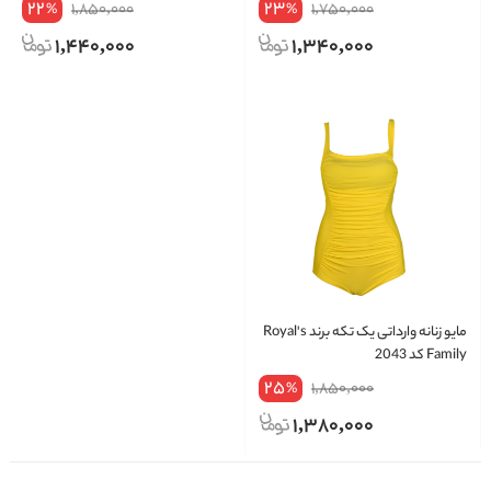
22
23
1,850,000
1,750,000
%
%
1,440,000
1,340,000
مایو زنانه وارداتی یک تکه برند Royal's
Family کد 2043
25
1,850,000
%
1,380,000