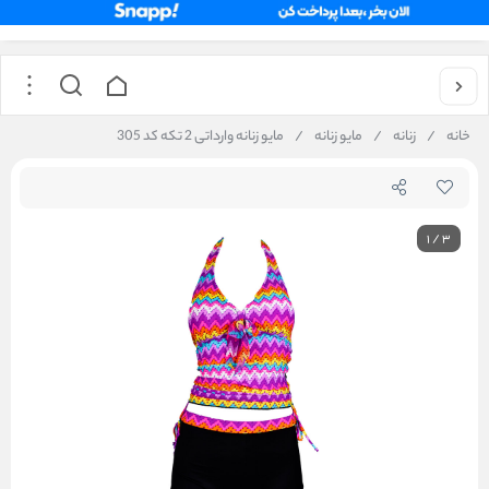
خانه
/
زنانه
/
مایو زنانه
/
مایو زنانه وارداتی 2 تکه کد 305
1
/
3