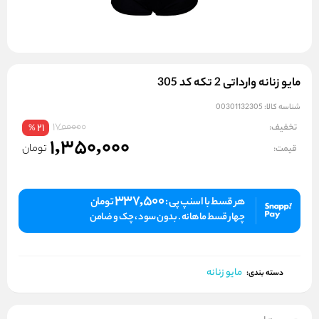
مایو زنانه وارداتی 2 تکه کد 305
شناسه کالا:
00301132305
1700000
تخفیف:
21
%
1,350,000
تومان
قیمت:
337,500
هر قسط با اسنپ پی :
تومان
چهار قسط ماهانه . بدون سود ، چک و ضامن
مایو زنانه
دسته بندی: