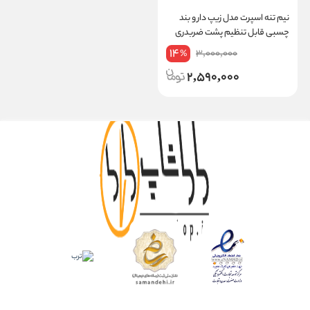
نیم‌ تنه اسپرت مدل زیپ‌ دار و بند
چسبی قابل تنظیم پشت ضربدری
کد 839
14
3,000,000
%
2,590,000