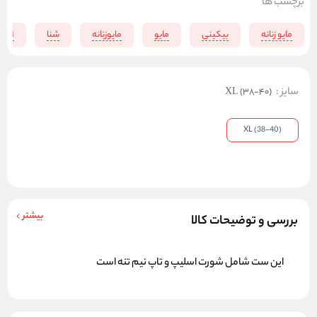
برچسب ها
مایو زنانه
بیکینی
مایو
مایوزنانه
شنا
kini
سایز
:
XL (38-40)
XL (38-40)
بیشتر
بررسی و توضیحات کالا
این ست شامل شورت اسلیپ و تاپ نیم تنه است