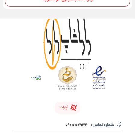
آپارات
شماره تماس :
09210102934