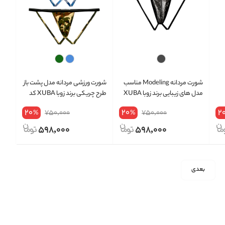
شورت مردانه Modeling مناسب
شورت ورزشی مردانه مدل پشت باز
مدل های زیبایی برند زوبا XUBA
طرح چریکی برند زوبا XUBA کد
کد 347
368
20
20
2
750,000
750,000
%
%
598,000
598,000
بعدی