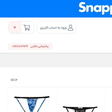
0
ورود به حساب کاربری
پشتیبانی تلفنی
09210102934
14
کالا