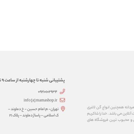
پشتیبانی شنبه تا چهارشنبه از ساعت 9 تا 17
09210102934
info [a] mamashop.ir
نه فروش لباس زیر زنانه و مردانه همچنین انواع گن لاغری
تهران- م امام حسین - خ دماوند -
آنلاین می باشد . خدا را شاکریم
ک اسلامی - پاساژ دماوند - پلاک 21
ن و محبوب ترین فروشگاه های