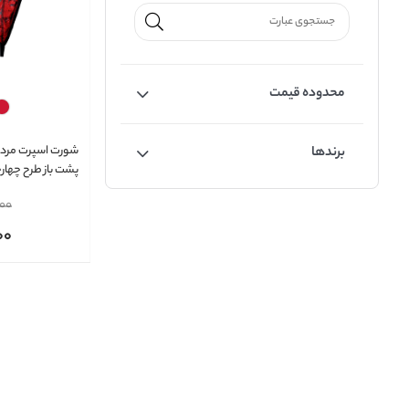
محدوده قیمت
شورت اسپرت مردان
برندها
پشت باز طرح چهارخا
XUBA کد 311
00
00